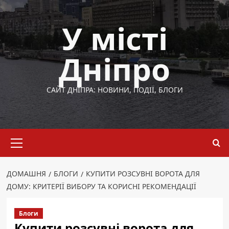
Перейти
до
У місті
вмісту
Дніпро
САЙТ ДНІПРА: НОВИНИ, ПОДІЇ, БЛОГИ
Основне
меню
ДОМАШНЯ
БЛОГИ
КУПИТИ РОЗСУВНІ ВОРОТА ДЛЯ
ДОМУ: КРИТЕРІЇ ВИБОРУ ТА КОРИСНІ РЕКОМЕНДАЦІЇ
Блоги
Купити розсувні ворота для