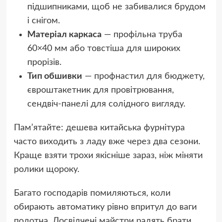
підшипниками, щоб не забивалися брудом
і снігом.
Матеріал каркаса
— профільна труба
60×40 мм або товстіша для широких
прорізів.
Тип обшивки
— профнастил для бюджету,
євроштакетник для провітрювання,
сендвіч-панелі для солідного вигляду.
Пам’ятайте: дешева китайська фурнітура
часто виходить з ладу вже через два сезони.
Краще взяти трохи якісніше зараз, ніж міняти
ролики щороку.
Багато господарів помиляються, коли
обирають автоматику рівно впритул до ваги
полотна. Досвідчені майстри радять брати