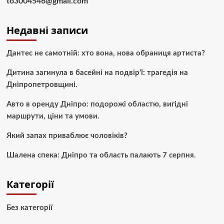
to3004546@gmail.com
Недавні записи
Дантес не самотній: хто вона, нова обраниця артиста?
Дитина загинула в басейні на подвір’ї: трагедія на
Дніпропетровщині.
Авто в оренду Дніпро: подорожі областю, вигідні
маршрути, ціни та умови.
Який запах приваблює чоловіків?
Шалена спека: Дніпро та область палають 7 серпня.
Категорії
Без категорії