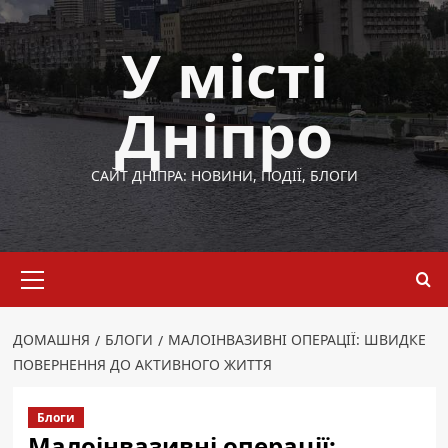
Перейти
до
У місті
вмісту
Дніпро
САЙТ ДНІПРА: НОВИНИ, ПОДІЇ, БЛОГИ
Основне
меню
ДОМАШНЯ
БЛОГИ
МАЛОІНВАЗИВНІ ОПЕРАЦІЇ: ШВИДКЕ
ПОВЕРНЕННЯ ДО АКТИВНОГО ЖИТТЯ
Блоги
Малоінвазивні операції: