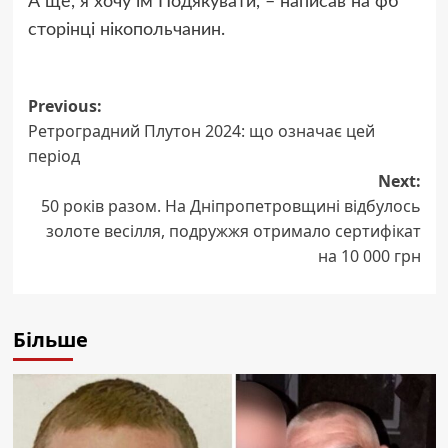
А ще, я хочу їм Подякувати, – написав на фб
сторінці нікопольчанин.
Post
Previous:
Ретроградний Плутон 2024: що означає цей
navigation
період
Next:
50 років разом. На Дніпропетровщині відбулось
золоте весілля, подружжя отримало сертифікат
на 10 000 грн
Більше