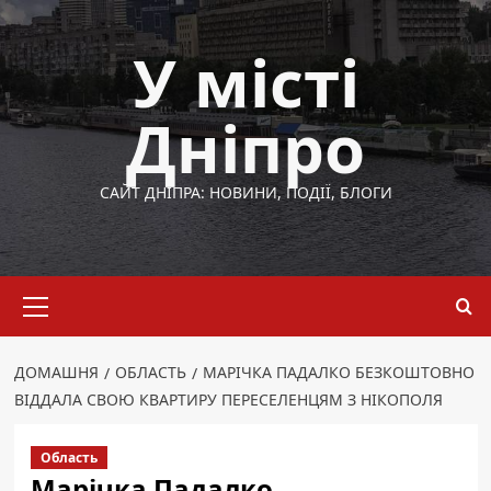
Перейти
до
У місті
вмісту
Дніпро
САЙТ ДНІПРА: НОВИНИ, ПОДІЇ, БЛОГИ
Основне
меню
ДОМАШНЯ
ОБЛАСТЬ
МАРІЧКА ПАДАЛКО БЕЗКОШТОВНО
ВІДДАЛА СВОЮ КВАРТИРУ ПЕРЕСЕЛЕНЦЯМ З НІКОПОЛЯ
Область
Марічка Падалко