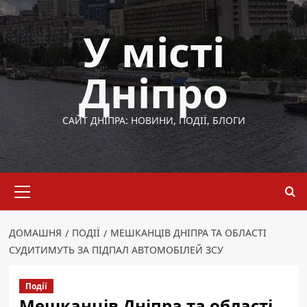
Перейти
до
У місті
вмісту
Дніпро
САЙТ ДНІПРА: НОВИНИ, ПОДІЇ, БЛОГИ
Основне
меню
ДОМАШНЯ
ПОДІЇ
МЕШКАНЦІВ ДНІПРА ТА ОБЛАСТІ
СУДИТИМУТЬ ЗА ПІДПАЛ АВТОМОБІЛЕЙ ЗСУ
Події
Мешканців Дніпра та області