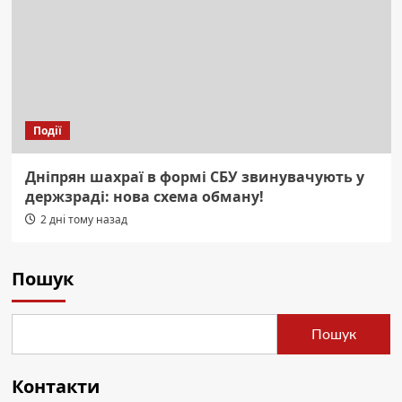
Події
Дніпрян шахраї в формі СБУ звинувачують у
держзраді: нова схема обману!
2 дні тому назад
Пошук
Пошук
Контакти