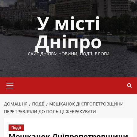
Перейти
до
У місті
вмісту
Дніпро
САЙТ ДНІПРА: НОВИНИ, ПОДІЇ, БЛОГИ
Основне
меню
ДОМАШНЯ
ПОДІЇ
МЕШКАНОК ДНІПРОПЕТРОВЩИНИ
ПЕРЕПРАВЛЯЛИ ДО ПОЛЬЩІ ЖЕБРАКУВАТИ
Події
Мешканок Дніпропетровщини