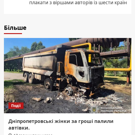
плакати з віршами авторів із шести країн
Більше
Події
Дніпропетровські жінки за гроші палили
автівки.