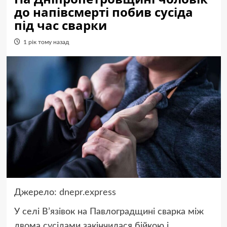
до напівсмерті побив сусіда
під час сварки
1 рік тому назад
Джерело:
dnepr.express
У селі В’язівок на Павлоградщині сварка між
двома сусідами закінчилася бійкою і