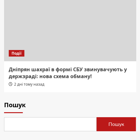
Події
Дніпрян шахраї в формі СБУ звинувачують у
держзраді: нова схема обману!
2 дні тому назад
Пошук
Пошук