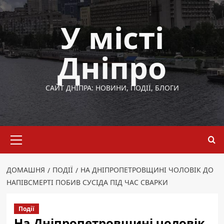
Перейти
до
У місті
вмісту
Дніпро
САЙТ ДНІПРА: НОВИНИ, ПОДІЇ, БЛОГИ
Основне
меню
ДОМАШНЯ
ПОДІЇ
НА ДНІПРОПЕТРОВЩИНІ ЧОЛОВІК ДО
НАПІВСМЕРТІ ПОБИВ СУСІДА ПІД ЧАС СВАРКИ
Події
На Дніпропетровщині чоловік