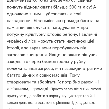
документацію, то на цих землях лісівники
почнуть відновлювати більше 500 га лісу! А
одночасно з цим – убезпечать лісові
насадження. Біленьківська громада багата на
пам’ятки, які служать нагадуванням про
потужну культурну історію регіону. І величні
українські ліси можуть стати частиною цієї
історії, але зараз вони перебувають під
загрозою знищення. Якщо не вжити рішучих
заходів, то через безконтрольну рубку,
пожежі та інші загрози, ми назавжди втратимо
багато цінних лісових масивів. Тому
створювати та зберігати їх потрібно разом – і
лісівникам, і громаді.
Просто зараз лісівники готові
приступати до роботи з порятунку цих територій. І
кожен день, коли остаточне рішення відкладається,