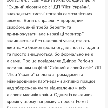
областей, лісові масиви яких об’єднує філія
“Східний лісовий офіс”
ДП “Ліси України”
,
знаходяться тисячі гектарів самозалісених
земель. Вони є справжнім природним
скарбом, який треба берегти та
примножувати, але наразі ці території
залишаються без належної уваги, стають
жертвами безконтрольної діяльності людини
та просто знищуються, бо формально не є
лісами. Про це повідомляє Дніпро Регіон з
посиланням на філії “Східний лісовий офіс” ДП
“Ліси України” спільно з громадами та
міжнародними партнерами активно працює
над збереженням та відновленням всіх
лісових масивів країни. Одним із важливих
кроків у цьому напрямку є проєкт Forest