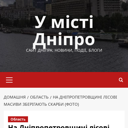
Перейти
до
У місті
вмісту
Дніпро
САЙТ ДНІПРА: НОВИНИ, ПОДІЇ, БЛОГИ
Основне
меню
ДОМАШНЯ
ОБЛАСТЬ
НА ДНІПРОПЕТРОВЩИНІ ЛІСОВІ
МАСИВИ ЗБЕРІГАЮТЬ СКАРБИ (ФОТО)
Область
На Дніпропетровщині лісові