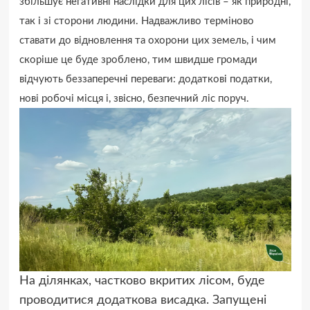
збільшує негативні наслідки для цих лісів – як природні,
так і зі сторони людини. Надважливо терміново
ставати до відновлення та охорони цих земель, і чим
скоріше це буде зроблено, тим швидше громади
відчують беззаперечні переваги: додаткові податки,
нові робочі місця і, звісно, безпечний ліс поруч.
На ділянках, частково вкритих лісом, буде
проводитися додаткова висадка. Запущені