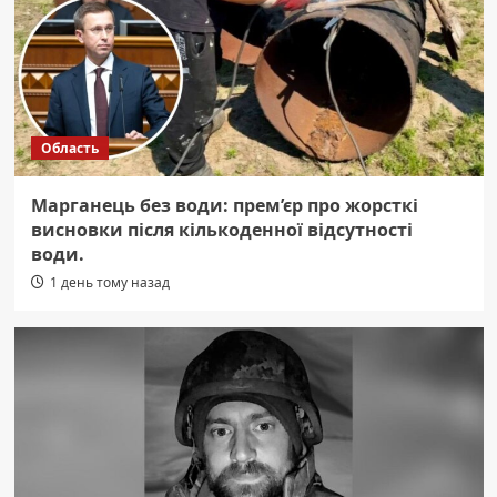
Область
Марганець без води: прем’єр про жорсткі
висновки після кількоденної відсутності
води.
1 день тому назад