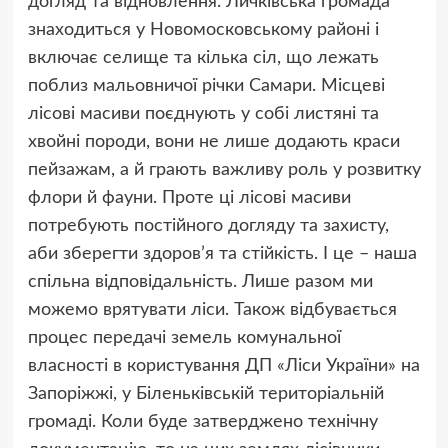
догляд та відновлення. Личківська громада
знаходиться у Новомосковському районі і
включає селище та кілька сіл, що лежать
поблиз мальовничої річки Самари. Місцеві
лісові масиви поєднують у собі листяні та
хвойні породи, вони не лише додають краси
пейзажам, а й грають важливу роль у розвитку
флори й фауни. Проте ці лісові масиви
потребують постійного догляду та захисту,
аби зберегти здоров’я та стійкість. І це – наша
спільна відповідальність. Лише разом ми
можемо врятувати ліси. Також відбувається
процес передачі земель комунальної
власності в користування ДП «Ліси України» на
Запоріжжі, у Біленьківській територіальній
громаді. Коли буде затверджено технічну