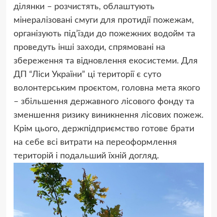
ділянки – розчистять, облаштують
мінералізовані смуги для протидії пожежам,
організують під’їзди до пожежних водойм та
проведуть інші заходи, спрямовані на
збереження та відновлення екосистеми. Для
ДП “Ліси України” ці території є суто
волонтерським проєктом, головна мета якого
– збільшення державного лісового фонду та
зменшення ризику виникнення лісових пожеж.
Крім цього, держпідприємство готове брати
на себе всі витрати на переоформлення
територій і подальший їхній догляд.