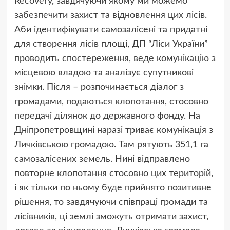
Recovery, завдячуючи якому ми можемо
забезпечити захист та відновлення цих лісів.
Аби ідентифікувати самозалісені та придатні
для створення лісів площі, ДП “Ліси України”
проводить спостереження, веде комунікацію з
місцевою владою та аналізує супутникові
знімки. Після – розпочинається діалог з
громадами, подаються клопотання, стосовно
передачі ділянок до державного фонду. На
Дніпропетровщині наразі триває комунікація з
Личківською громадою. Там рятують 351,1 га
самозалісених земель. Нині відправлено
повторне клопотання стосовно цих територій,
і як тільки по ньому буде прийнято позитивне
рішення, то завдячуючи співпраці громади та
лісівників, ці землі зможуть отримати захист,