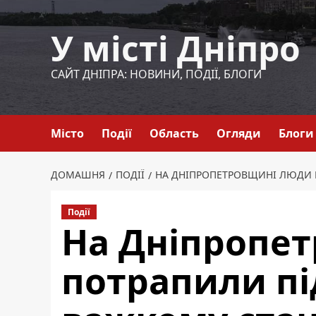
Перейти
до
У місті Дніпро
вмісту
САЙТ ДНІПРА: НОВИНИ, ПОДІЇ, БЛОГИ
Місто
Події
Область
Огляди
Блоги
ДОМАШНЯ
ПОДІЇ
НА ДНІПРОПЕТРОВЩИНІ ЛЮДИ П
Події
На Дніпропе
потрапили під