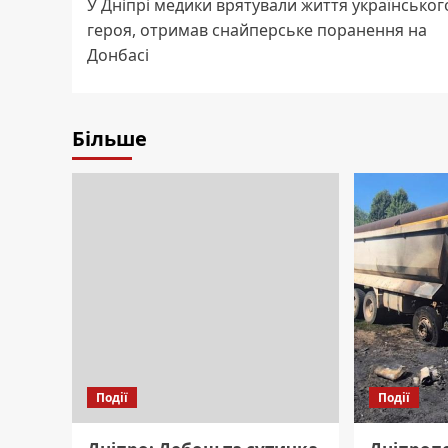
У Дніпрі медики врятували життя українськог
navigation
героя, отримав снайперське поранення на
Донбасі
Більше
Події
Події