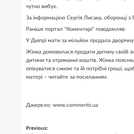
чутно вибух.
За інформацією Сергія Лисака, оборонці з 
Раніше портал “Коментарі” повідомляв:
У Дніпрі мати за мільйон продала дворічн
Жінка домовилася продати дитину своїй зн
дитини та отриманні коштів. Жінка поясни
опікуватися сином та їй потрібні гроші, що
матері – читайте за посиланням.
Джерело:
www.comments.ua
Post
Previous: