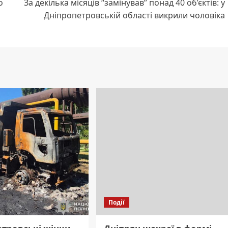
о
За декілька місяців “замінував” понад 40 об’єктів: у
Дніпропетровській області викрили чоловіка
Події