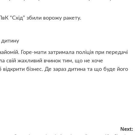
ПвК “Схід” збили ворожу ракету.
у дитину
айомій. Горе-мати затримала поліція при передачі
ла свій жахливий вчинок тим, що не хоче
б відкрити бізнес. Де зараз дитина та що буде його
Next: