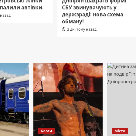
етровські жінки
Дніпрян шахраї в формі
 палили автівки.
СБУ звинувачують у
держзраді: нова схема
 назад
обману!
3 дні тому назад
Блоги
Місто