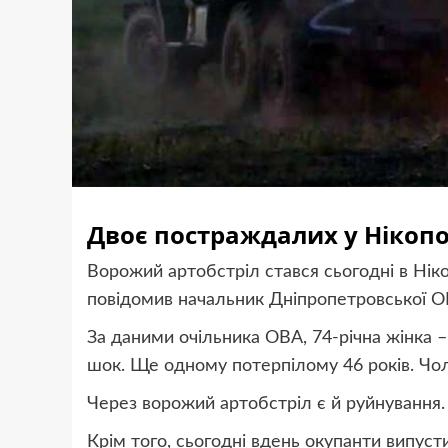
Двоє постраждалих у Нікопо
Ворожий артобстріл стався сьогодні в Нік
повідомив начальник Дніпропетровської ОВ
За даними очільника ОВА, 74-річна жінка –
шок. Ще одному потерпілому 46 років. Чолов
Через ворожий артобстріл є й руйнування. 
Крім того, сьогодні вдень окупанти випусти