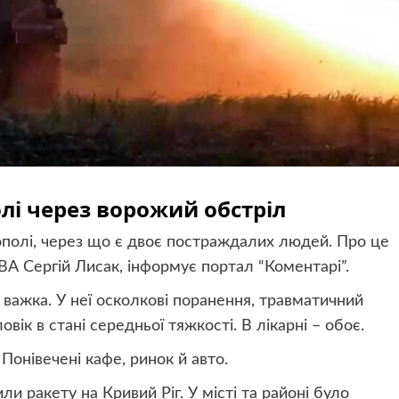
лі через ворожий обстріл
ополі, через що є двоє постраждалих людей. Про це
А Сергій Лисак, інформує портал “Коментарі”.
 важка. У неї осколкові поранення, травматичний
ік в стані середньої тяжкості. В лікарні – обоє.
Понівечені кафе, ринок й авто.
ли ракету на Кривий Ріг. У місті та районі було