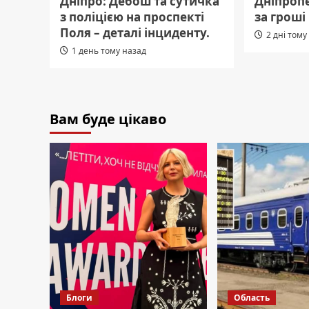
Дніпро: Дебош та сутичка
Дніпроп
з поліцією на проспекті
за гроші
Поля – деталі інциденту.
2 дні тому
1 день тому назад
Вам буде цікаво
Блоги
Область