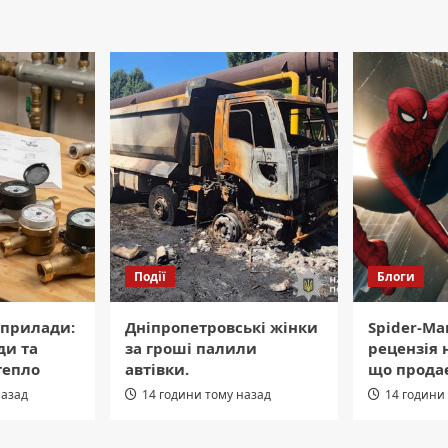
Події
Блоги
 прилади:
Дніпропетровські жінки
Spider-Ma
ди та
за гроші палили
рецензія 
тепло
автівки.
що продає
назад
14 години тому назад
14 години