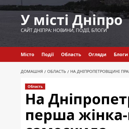
Перейти
до
У місті Дніпро
вмісту
САЙТ ДНІПРА: НОВИНИ, ПОДІЇ, БЛОГИ
Місто
Події
Область
Огляди
Блоги
ДОМАШНЯ
ОБЛАСТЬ
НА ДНІПРОПЕТРОВЩИНІ ПР
Область
На Дніпропе
перша жінка-