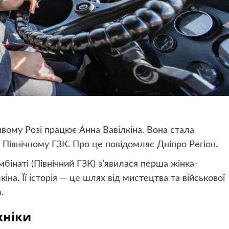
ому Розі працює Анна Вавілкіна. Вона стала
Північному ГЗК. Про це повідомляє Дніпро Регіон.
бінаті (Північний ГЗК) з’явилася перша жінка-
іна. Її історія — це шлях від мистецтва та військової
.
хніки