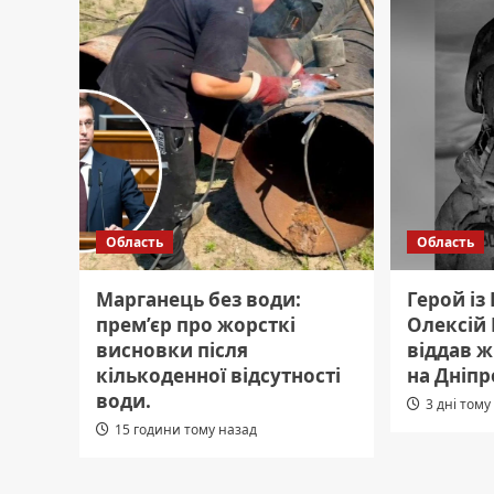
Область
Область
Марганець без води:
Герой із
прем’єр про жорсткі
Олексій
висновки після
віддав ж
кількоденної відсутності
на Дніп
води.
3 дні тому
15 години тому назад