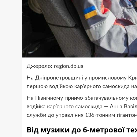
Джерело:
region.dp.ua
На Дніпропетровщині у промисловому Крив
першою водійкою кар’єрного самоскида на 
На Північному гірничо-збагачувальному ком
водійка кар’єрного самоскида — Анна Вавілк
служби до управління 136-тонним гігантом
Від музики до 6-метрової те