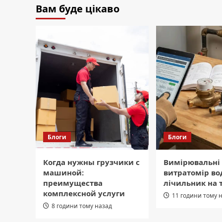
Вам буде цікаво
Блоги
Блоги
Когда нужны грузчики с
Вимірювальні
машиной:
витратомір во
преимущества
лічильник на 
комплексной услуги
11 години тому 
8 години тому назад