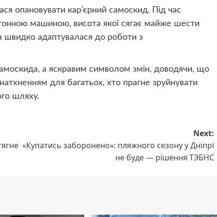
ася опановувати кар’єрний самоскид. Під час
тонною машиною, висота якої сягає майже шести
на швидко адаптувалася до роботи з
самоскида, а яскравим символом змін, доводячи, що
 натхненням для багатьох, хто прагне зруйнувати
ого шляху.
Next:
тягне
«Купатись заборонено»: пляжного сезону у Дніпрі
не буде — рішення ТЭБНС