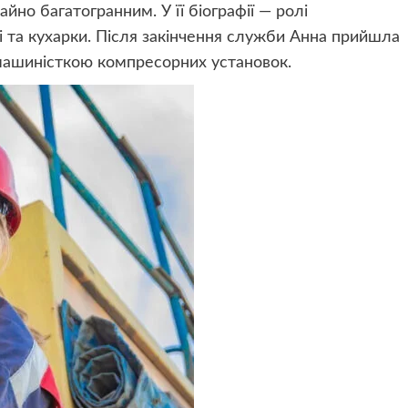
йно багатогранним. У її біографії — ролі
иці та кухарки. Після закінчення служби Анна прийшла
 машиністкою компресорних установок.