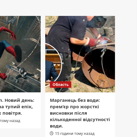
Область
n. Новий день:
Марганець без води:
на тупий епік,
прем’єр про жорсткі
 повітря.
висновки після
кількоденної відсутності
 тому назад
води.
15 години тому назад