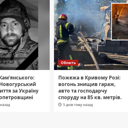
Область
 Кам’янського:
Пожежа в Кривому Розі:
 Новогурський
вогонь знищив гараж,
иття за Україну
авто та господарчу
ропетровщині
споруду на 85 кв. метрів.
 назад
5 днів тому назад