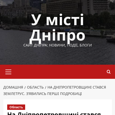
Перейти
до
У місті
вмісту
Дніпро
САЙТ ДНІПРА: НОВИНИ, ПОДІЇ, БЛОГИ
Основне
меню
ДОМАШНЯ
ОБЛАСТЬ
НА ДНІПРОПЕТРОВЩИНІ СТАВСЯ
ЗЕМЛЕТРУС. З’ЯВИЛИСЬ ПЕРШІ ПОДРОБИЦІ
Область
На Дніпропетровщині стався