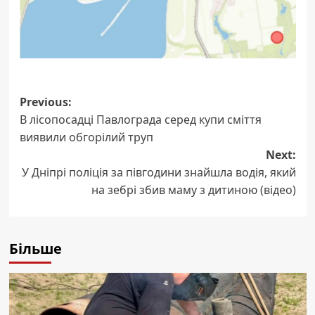
Post
Previous:
В лісопосадці Павлограда серед купи сміття
navigation
виявили обгорілий труп
Next:
У Дніпрі поліція за півгодини знайшла водія, який
на зебрі збив маму з дитиною (відео)
Більше