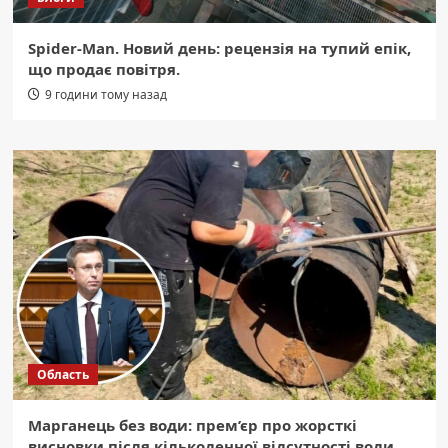
Spider-Man. Новий день: рецензія на тупий епік,
що продає повітря.
9 години тому назад
Область
Марганець без води: прем’єр про жорсткі
висновки після кількоденної відсутності води.