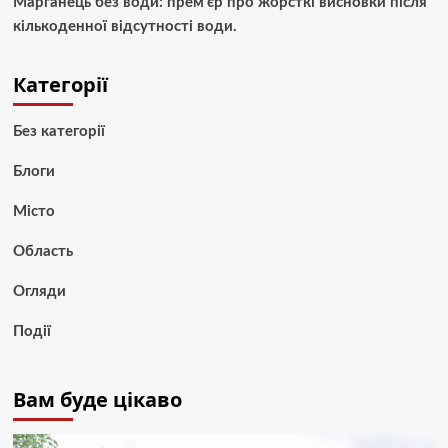
Марганець без води: прем’єр про жорсткі висновки після
кількоденної відсутності води.
Категорії
Без категорії
Блоги
Місто
Область
Огляди
Події
Вам буде цікаво