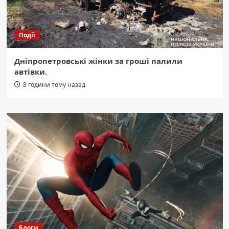
Події
Дніпропетровські жінки за гроші палили
автівки.
8 години тому назад
Блоги