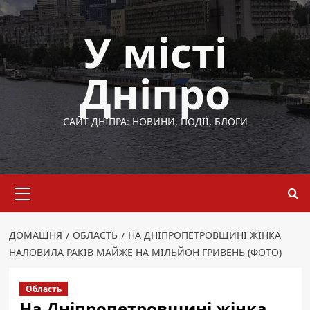
Перейти
до
У місті
вмісту
Дніпро
САЙТ ДНІПРА: НОВИНИ, ПОДІЇ, БЛОГИ
Основне
меню
ДОМАШНЯ
ОБЛАСТЬ
НА ДНІПРОПЕТРОВЩИНІ ЖІНКА
НАЛОВИЛА РАКІВ МАЙЖЕ НА МІЛЬЙОН ГРИВЕНЬ (ФОТО)
Область
На Дніпропетровщині жінка