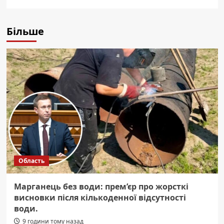
Більше
Область
Марганець без води: прем’єр про жорсткі
висновки після кількоденної відсутності
води.
9 години тому назад