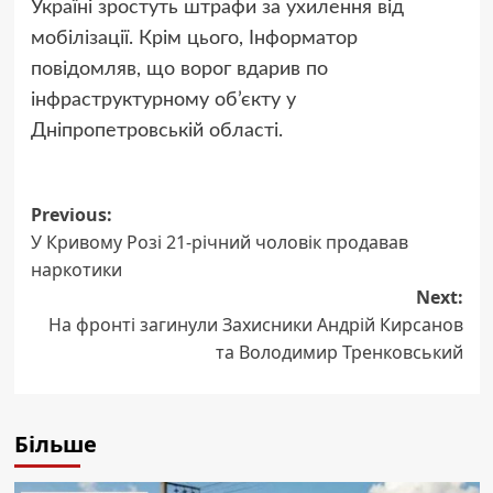
Україні
зростуть штрафи за ухилення від
мобілізації
. Крім цього, Інформатор
повідомляв, що
ворог вдарив по
інфраструктурному об’єкту
у
Дніпропетровській області.
Post
Previous:
У Кривому Розі 21-річний чоловік продавав
navigation
наркотики
Next:
На фронті загинули Захисники Андрій Кирсанов
та Володимир Тренковський
Більше