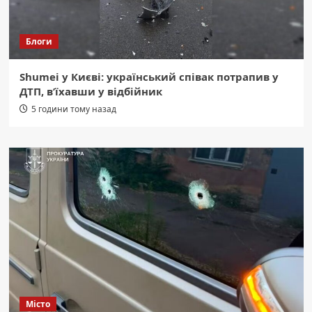
Блоги
Shumei у Києві: український співак потрапив у
ДТП, в’їхавши у відбійник
5 години тому назад
Місто