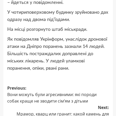
– йдеться у повідомленні.
У чотириповерховому будинку зруйновано дах
одразу над двома підʼїздами.
На місці розгорнуто штаб міськради.
Як повідомляв Укрінформ, унаслідок дронової
атаки на Дніпро поранень зазнали 14 людей.
Більшість постраждалих доправлені до
міських лікарень. У людей уламкові
поранення, опіки, рвані рани.
Post
Previous:
Вони можуть були агресивними: які породи
navigation
собак краще не зводити сімʼям з дітьми
Next:
Мрамор, кварц или гранит: какой камень для