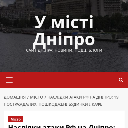
Перейти
до
У місті
вмісту
Дніпро
САЙТ ДНІПРА: НОВИНИ, ПОДІЇ, БЛОГИ
Основне
меню
ДОМАШНЯ
МІСТО
НАСЛІДКИ АТАКИ РФ НА ДНІПРО: 19
ПОСТРАЖДАЛИХ, ПОШКОДЖЕНІ БУДИНКИ І КАФЕ
Місто
Наслідки атаки РФ на Дніпро: