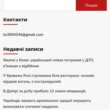
Пошук
Контакти
to3004546@gmail.com
Недавні записи
Shumei у Києві: український співак потрапив у ДТП,
в’їхавши у відбійник
У Кривому Розі стрілянина біля ресторану: чоловік
відкрив вогонь, є постраждалий.
В Дніпрі за добу прибуло 12 нових мешканців.
Українців лякають криміналом: шахраї змушують
виконувати злочинні завдання.