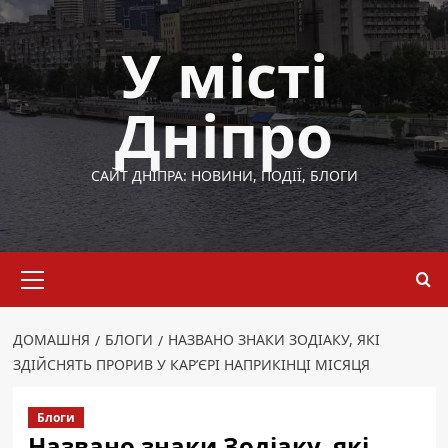
Перейти
до
У місті
вмісту
Дніпро
САЙТ ДНІПРА: НОВИНИ, ПОДІЇ, БЛОГИ
Основне
меню
ДОМАШНЯ
БЛОГИ
НАЗВАНО ЗНАКИ ЗОДІАКУ, ЯКІ
ЗДІЙСНЯТЬ ПРОРИВ У КАР’ЄРІ НАПРИКІНЦІ МІСЯЦЯ
Блоги
Названо знаки Зодіаку, які