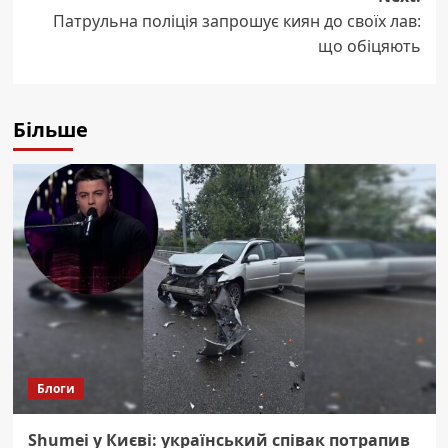
Патрульна поліція запрошує киян до своїх лав:
що обіцяють
Більше
Блоги
Shumei у Києві: український співак потрапив