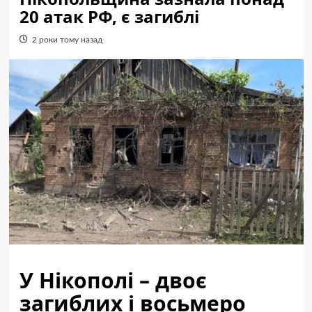
20 атак РФ, є загиблі
2 роки тому назад
У Нікополі – двоє
загиблих і восьмеро