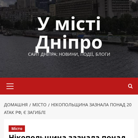
Перейти
до
У місті
вмісту
Дніпро
САЙТ ДНІПРА: НОВИНИ, ПОДІЇ, БЛОГИ
Основне
меню
ДОМАШНЯ
МІСТО
НІКОПОЛЬЩИНА ЗАЗНАЛА ПОНАД 20
АТАК РФ, Є ЗАГИБЛІ
Місто
Нікопольщина зазнала понад