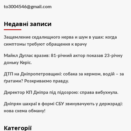
to3004546@gmail.com
Недавні записи
Защемление седалищного нерва и шум в ушах: когда
симптомы требуют обращения к врачу
Майкл Дуглас вразив: 81-річний актор показав 23-річну
доньку Керіс.
ДТП на Дніпропетровщині: собака за кермом, водій – за
ґратами? Розкриваємо правду.
Директор КП Дніпра під підозрою: справа вибухнула.
Дніпрян шахраї в формі СБУ звинувачують у держзраді:
нова схема обману!
Категорії