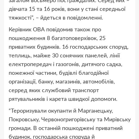
загалом восьмеро постраждалих. Серед них –
дівчата 15 та 16 років, вони у стані середньої
тяжкості”, – йдеться в повідомленні.
Керівник ОВА повідомив також про
пошкодження 8 багатоповерхівок, 25
приватних будинків. 16 господарських споруд,
теплиць, майже 30 сонячних панелей, лінії
електропередач і газогонів, дитячого садка,
пожежної частини, будівлі благодійної
організації, банку, магазинів, автомобілів,
серред яких службовий транспорт
рятувальників і карета швидкої допомоги.
“Тероризували окупанти й Марганецьку,
Покровську, Червоногригорівську та Мирівську
громади. В останній пошкоджені приватний
будинок, господарська споруда й