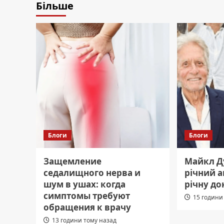
Більше
Блоги
Блоги
Защемление
Майкл Ду
седалищного нерва и
річний а
шум в ушах: когда
річну до
симптомы требуют
15 години
обращения к врачу
13 години тому назад