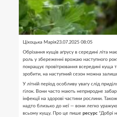
Ціхоцька Марія23.07.2025 08:05
Обрізання кущів аґрусу в середині літа ма
роль у збереженні врожаю наступного року.
покращує провітрювання всередині куща т
зробити, на наступний сезон можна залиши
У літній період особливу увагу слід прид
гілок. Вони часто мають неприродне заба
інфекції на здорові частини рослини. Також
надто близько до неї — вони легко уражу
всьому кущу. Про це пише
ресурс
“Добрі н