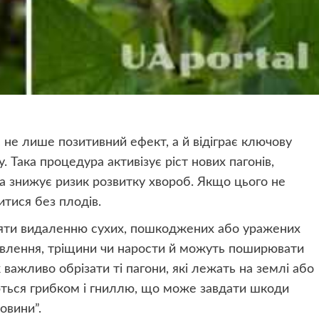
є не лише позитивний ефект, а й відіграє ключову
 Така процедура активізує ріст нових пагонів,
а знижує ризик розвитку хвороб. Якщо цього не
тися без плодів.
іляти видаленню сухих, пошкоджених або уражених
рвлення, тріщини чи нарости й можуть поширювати
 важливо обрізати ті пагони, які лежать на землі або
ються грибком і гниллю, що може завдати шкоди
овини”.