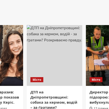
Місто
Місто
вразив:
ДТП на
Директор 
ор показав
Дніпропетровщині:
підозрою:
у Керіс.
собака за кермом, водій
вибухнул
– за ґратами?
назад
17 години