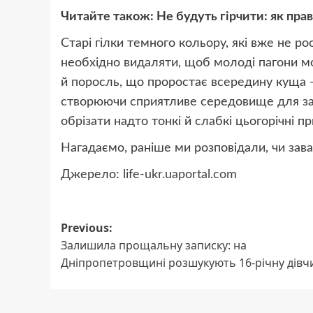
Читайте також:
Не будуть гірчити: як пра
Старі гілки темного кольору, які вже не ро
необхідно видаляти, щоб молоді пагони м
й поросль, що проростає всередину куща —
створюючи сприятливе середовище для за
обрізати надто тонкі й слабкі цьогорічні п
Нагадаємо, раніше ми розповідали, чи зава
Джерело:
life-ukr.uaportal.com
Post
Previous:
Залишила прощальну записку: на
navigation
Дніпропетровщині розшукують 16-річну дівч