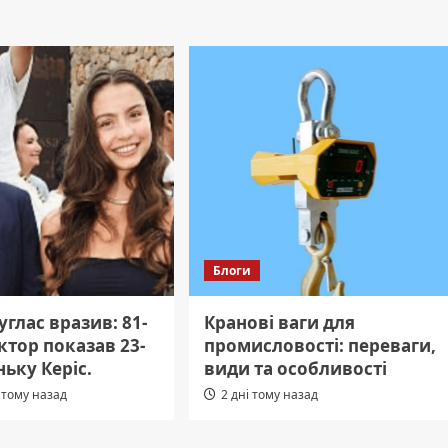
Блоги
глас вразив: 81-
Кранові ваги для
ктор показав 23-
промисловості: переваги,
ньку Керіс.
види та особливості
 тому назад
2 дні тому назад