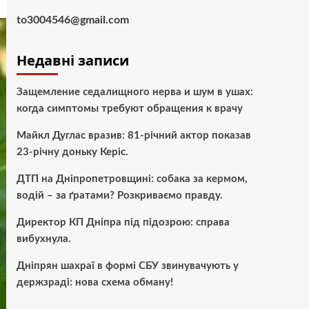
to3004546@gmail.com
Недавні записи
Защемление седалищного нерва и шум в ушах:
когда симптомы требуют обращения к врачу
Майкл Дуглас вразив: 81-річний актор показав
23-річну доньку Керіс.
ДТП на Дніпропетровщині: собака за кермом,
водій – за ґратами? Розкриваємо правду.
Директор КП Дніпра під підозрою: справа
вибухнула.
Дніпрян шахраї в формі СБУ звинувачують у
держзраді: нова схема обману!