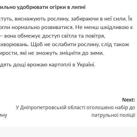
вильно удобрювати огірки в липні
стуть, виснажують рослину, забираючи в неї сили. Їх
огли нормально розвиватися. Не менш шкідливою є
 вона обмежує доступ світла та повітря,
хворювань. Щоб не ослабити рослину, слід також
рирости, які не зможуть зміцніти до зими.
дять дощі врожаю картоплі в Україні.
Next:
У Дніпропетровській області оголошено набір до
ину
патрульної поліції