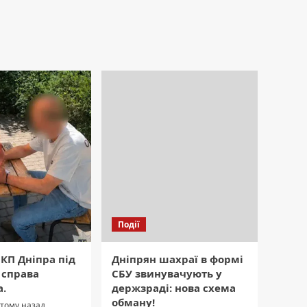
Події
КП Дніпра під
Дніпрян шахраї в формі
 справа
СБУ звинувачують у
а.
держзраді: нова схема
обману!
 тому назад