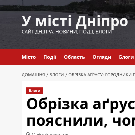
Перейти
до
У місті Дніпро
вмісту
САЙТ ДНІПРА: НОВИНИ, ПОДІЇ, БЛОГИ
Місто
Події
Область
Огляди
Блоги
ДОМАШНЯ
БЛОГИ
ОБРІЗКА АҐРУСУ: ГОРОДНИКИ
Блоги
Обрізка аґру
пояснили, чо
11 місяців тому назад