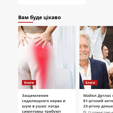
Вам буде цікаво
Блоги
Блоги
Защемление
Майкл Дуглас 
седалищного нерва и
81-річний акт
шум в ушах: когда
23-річну доньк
симптомы требуют
15 години тому 