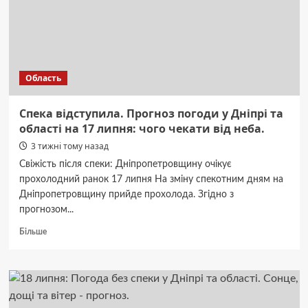
ножем
у
груди
Область
Спека відступила. Прогноз погоди у Дніпрі та
області на 17 липня: чого чекати від неба.
3 тижні тому назад
Свіжість після спеки: Дніпропетровщину очікує
прохолодний ранок 17 липня На зміну спекотним дням на
Дніпропетровщину прийде прохолода. Згідно з
прогнозом...
Докладніше
Більше
про
Спека
відступила.
Прогноз
погоди