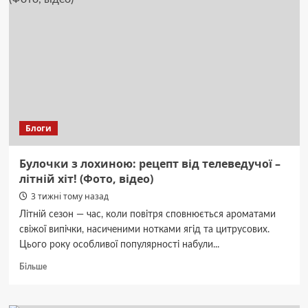
Блоги
Булочки з лохиною: рецепт від телеведучої –
літній хіт! (Фото, відео)
3 тижні тому назад
Літній сезон — час, коли повітря сповнюється ароматами
свіжої випічки, насиченими нотками ягід та цитрусових.
Цього року особливої популярності набули...
Докладніше
Більше
про
Булочки
з