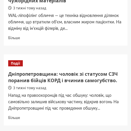
чужорідних матеріалів
3 тижні тому назад
WAL-ліпофілінг обличчя — це техніка відновлення ділянок
обличчя, що втратили об'єм, власним жиром пацієнтки. На
відміну від ін'єкцій філерів, де...
Докладніше
Більше
про
Власний
жир
замість
Події
філерів:
як
Дніпропетровщина: чоловік зі статусом СЗЧ
WAL-
поранив бійців КОРД і вчинив самогубство.
ліпофілінг
3 тижні тому назад
омолоджує
обличчя
Напад на правоохоронців під час обшуку: чоловік, що
без
самовільно залишив військову частину, відкрив вогонь На
чужорідних
Дніпропетровщині під час проведення обшуку...
матеріалів
Докладніше
Більше
про
Дніпропетровщина: