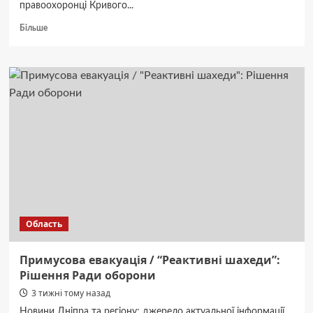
правоохоронці Кривого...
Докладніше
Більше
про
Зниклий
з
Криворізької
лікарні:
17-
річний
юнак
не
виходить
на
зв’язок
вже
третю
Область
добу.
Примусова евакуація / “Реактивні шахеди”:
Рішення Ради оборони
3 тижні тому назад
Новини Дніпра та регіону: джерело актуальної інформації