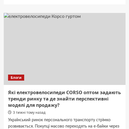
про
Металева
палиця:
жорстокий
напад
на
чоловіка
на
Калиновій
у
Дніпрі.
Блоги
Які електровелосипеди CORSO оптом задають
тренди ринку та де знайти перспективні
моделі для продажу?
3 тижні тому назад
Український ринок персонального транспорту стрімко
розвивається. Покупці масово переходять на е-байки через