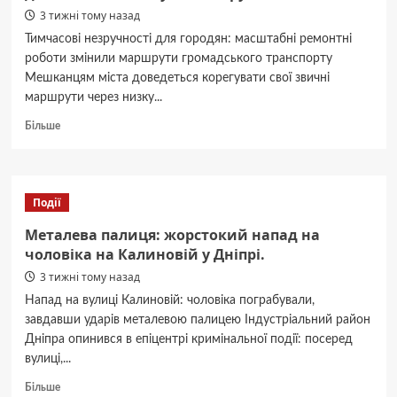
3 тижні тому назад
Тимчасові незручності для городян: масштабні ремонтні
роботи змінили маршрути громадського транспорту
Мешканцям міста доведеться корегувати свої звичні
маршрути через низку...
Докладніше
Більше
про
Громадський
транспорт
Дніпра
Події
20
липня:
Металева палиця: жорстокий напад на
деталі
чоловіка на Калиновій у Дніпрі.
змін
3 тижні тому назад
та
актуальний
Напад на вулиці Калиновій: чоловіка пограбували,
рух.
завдавши ударів металевою палицею Індустріальний район
Дніпра опинився в епіцентрі кримінальної події: посеред
вулиці,...
Докладніше
Більше