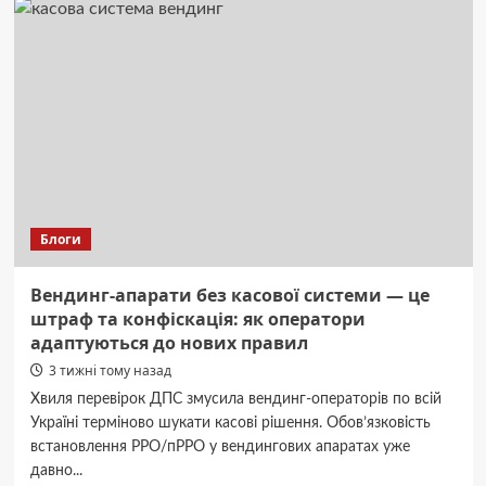
лохиною:
рецепт
від
телеведучої
–
літній
хіт!
(Фото,
відео)
Блоги
Вендинг-апарати без касової системи — це
штраф та конфіскація: як оператори
адаптуються до нових правил
3 тижні тому назад
Хвиля перевірок ДПС змусила вендинг-операторів по всій
Україні терміново шукати касові рішення. Обов’язковість
встановлення РРО/пРРО у вендингових апаратах уже
давно...