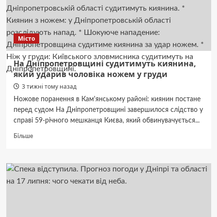
Місто
На Дніпропетровщині судитимуть киянина,
який ударив чоловіка ножем у груди
3 тижні тому назад
Ножове поранення в Кам'янському районі: киянин постане
перед судом На Дніпропетровщині завершилося слідство у
справі 59-річного мешканця Києва, який обвинувачується...
Докладніше
Більше
про
На
Дніпропетровщині
судитимуть
киянина,
який
ударив
чоловіка