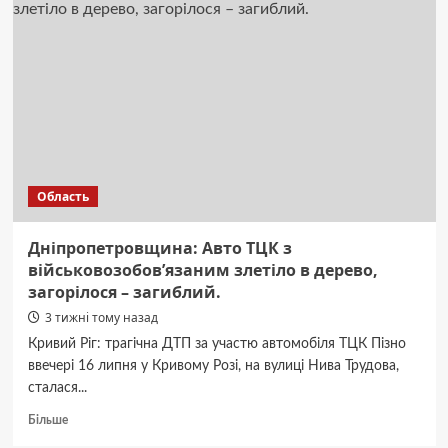
Римма
Зюбіна,
Соня
Сотник
вітають
Аду
Роговцеву
з
89-
річчям
Область
Дніпропетровщина: Авто ТЦК з
військовозобов’язаним злетіло в дерево,
загорілося – загиблий.
3 тижні тому назад
Кривий Ріг: трагічна ДТП за участю автомобіля ТЦК Пізно
ввечері 16 липня у Кривому Розі, на вулиці Нива Трудова,
сталася...
Докладніше
Більше
про