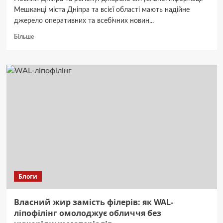
Мешканці міста Дніпра та всієї області мають надійне
джерело оперативних та всебічних новин...
Докладніше
Більше
про
Примусова
евакуація
/
“Реактивні
шахеди”:
Рішення
Ради
оборони
Блоги
Власний жир замість філерів: як WAL-
ліпофілінг омолоджує обличчя без