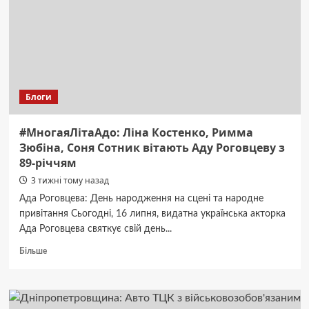
засуджено.
Блоги
#МногаяЛітаАдо: Ліна Костенко, Римма
Зюбіна, Соня Сотник вітають Аду Роговцеву з
89-річчям
3 тижні тому назад
Ада Роговцева: День народження на сцені та народне
привітання Сьогодні, 16 липня, видатна українська акторка
Ада Роговцева святкує свій день...
Докладніше
Більше
про
#МногаяЛітаАдо:
Ліна
Костенко,