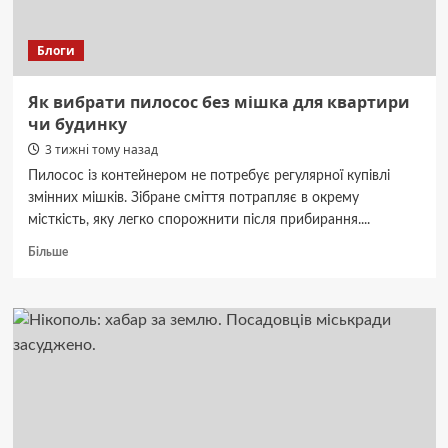
Блоги
Як вибрати пилосос без мішка для квартири
чи будинку
3 тижні тому назад
Пилосос із контейнером не потребує регулярної купівлі
змінних мішків. Зібране сміття потрапляє в окрему
місткість, яку легко спорожнити після прибирання....
Докладніше
Більше
про
Як
вибрати
пилосос
без
мішка
для
квартири
чи
будинку