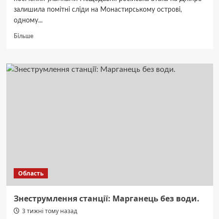
залишила помітні сліди на Монастирському острові,
одному...
Докладніше
Більше
про
Монастирський
острів:
обстріл
пошкодив
дерева.
Область
Знеструмлення станції: Марганець без води.
3 тижні тому назад