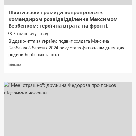
Шахтарська громада попрощалася з
командиром розвідвідділення Максимом
Бербенком: героїчна втрата на фронті.
3 тижні тому назад
Віддав життя за Україну: подвиг солдата Максима
Бербенка 8 березня 2024 року стало фатальним днем для
родини Бербенків та всієї...
Докладніше
Більше
про
Шахтарська
громада
попрощалася
з
командиром
розвідвідділення
Максимом
Бербенком:
героїчна
втрата
на