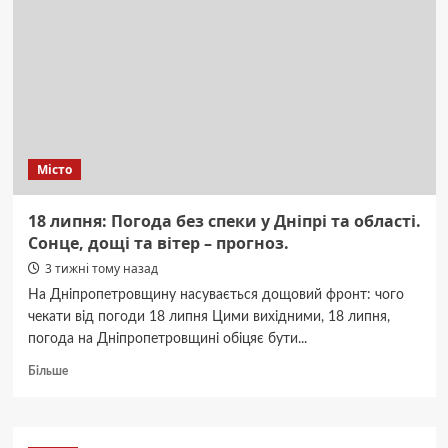
у
Дніпрі
та
області
на
17
липня:
чого
чекати
Місто
від
неба.
18 липня: Погода без спеки у Дніпрі та області.
Сонце, дощі та вітер – прогноз.
3 тижні тому назад
На Дніпропетровщину насувається дощовий фронт: чого
чекати від погоди 18 липня Цими вихідними, 18 липня,
погода на Дніпропетровщині обіцяє бути...
Докладніше
Більше
про
18
липня:
Погода