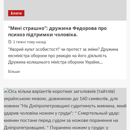
фронті.
Блоги
“Мені страшно”: дружина Федорова про
психоз підтримки чоловіка.
3 тижні тому назад
"Хворий культ особистості" чи протест за зміни? Дружина
ексміністра оборони про реакцію на його діяльність
Дружина колишнього міністра оборони України,...
Докладніше
Більше
про
“Мені
страшно”:
дружина
Федорова
про
психоз
підтримки
чоловіка.