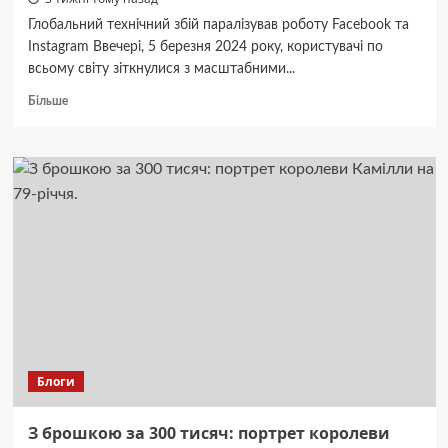
Глобальний технічний збій паралізував роботу Facebook та
Instagram Ввечері, 5 березня 2024 року, користувачі по
всьому світу зіткнулися з масштабними...
Докладніше
Більше
про
Facebook
та
Instagram
“лягли”:
масштабний
збій
у
роботі
соцмереж.
Блоги
З брошкою за 300 тисяч: портрет королеви