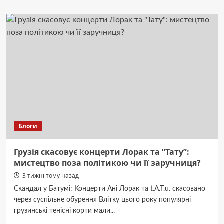
Дніпропетровщина:
Авто
ТЦК
з
військовозобов’язаним
злетіло
в
дерево,
загорілося
–
загиблий.
Блоги
Грузія скасовує концерти Лорак та “Тату”:
мистецтво поза політикою чи її заручниця?
3 тижні тому назад
Скандал у Батумі: Концерти Ані Лорак та t.A.T.u. скасовано
через суспільне обурення Влітку цього року популярні
грузинські тенісні корти мали...