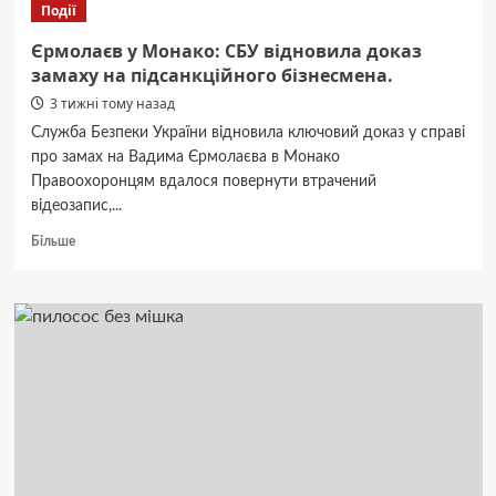
Події
без
спеки
Єрмолаєв у Монако: СБУ відновила доказ
у
замаху на підсанкційного бізнесмена.
Дніпрі
3 тижні тому назад
та
області.
Служба Безпеки України відновила ключовий доказ у справі
Сонце,
про замах на Вадима Єрмолаєва в Монако
дощі
Правоохоронцям вдалося повернути втрачений
та
відеозапис,...
вітер
–
Докладніше
Більше
прогноз.
про
Єрмолаєв
у
Монако:
СБУ
відновила
доказ
замаху
на
підсанкційного
бізнесмена.