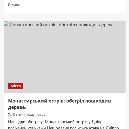
Докладніше
Більше
про
Вендинг-
апарати
без
касової
системи
—
це
штраф
та
конфіскація:
як
оператори
адаптуються
Місто
до
нових
правил
Монастирський острів: обстріл пошкодив
дерева.
3 тижні тому назад
Наслідки обстрілу: Монастирський острів у Дніпрі
посічений уламками Нещодавня російська атака на Дніпро