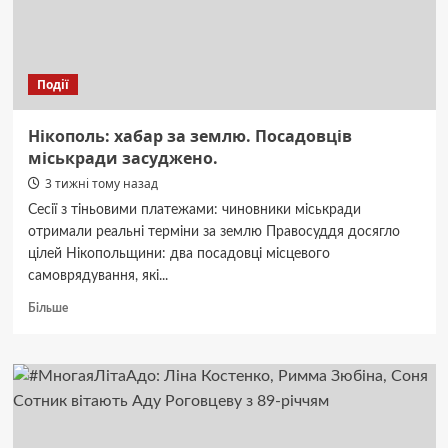
Події
Нікополь: хабар за землю. Посадовців
міськради засуджено.
3 тижні тому назад
Сесії з тіньовими платежами: чиновники міськради
отримали реальні терміни за землю Правосуддя досягло
цілей Нікопольщини: два посадовці місцевого
самоврядування, які...
Докладніше
Більше
про
Нікополь:
хабар
за
землю.
Посадовців
міськради