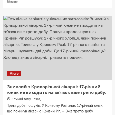
Докладніше
Більше
про
Грузія
скасовує
концерти
Лорак
та
“Тату”:
мистецтво
поза
політикою
чи
її
заручниця?
Місто
Зниклий з Криворізької лікарні: 17-річний
юнак не виходить на зв’язок вже третю добу.
3 тижні тому назад
Третя доба пошуків: У Кривому Розі зник 17-річний юнак,
що покинув лікарню Кривий Ріг, — Вже третю добу