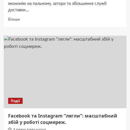
економію на пальному, затори та збільшення служб
доставки....
Докладніше
Більше
про
Які
електровелосипеди
CORSO
оптом
задають
тренди
ринку
та
де
знайти
перспективні
моделі
для
Події
продажу?
Facebook та Instagram “лягли”: масштабний
збій у роботі соцмереж.
3 тижні тому назад