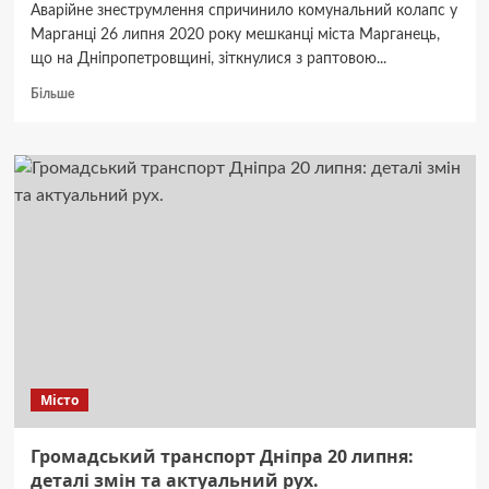
Аварійне знеструмлення спричинило комунальний колапс у
Марганці 26 липня 2020 року мешканці міста Марганець,
що на Дніпропетровщині, зіткнулися з раптовою...
Докладніше
Більше
про
Знеструмлення
станції:
Марганець
без
води.
Місто
Громадський транспорт Дніпра 20 липня:
деталі змін та актуальний рух.