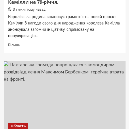
Камілли на 79-річчя.
3 тижні тому назад
Королівська родина вшановує грамотність: новий проєкт
Камілли З нагоди свого дня народження королева Камілла
анонсувала вагомий ініціативу, спрямовану на
популяризацію...
Докладніше
Більше
про
З
брошкою
за
300
тисяч:
портрет
королеви
Камілли
на
79-
річчя.
Область