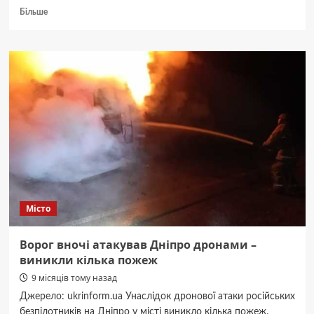
Докладніше
Більше
про
Що
подарувати
на
Новий
рік
у
Кривому
Розі?
Ідеї
подарунків,
які
дарують
емоції
Місто
Ворог вночі атакував Дніпро дронами –
виникли кілька пожеж
9 місяців тому назад
Джерело: ukrinform.ua Унаслідок дронової атаки російських
безпілотників на Дніпро у місті виникло кілька пожеж.