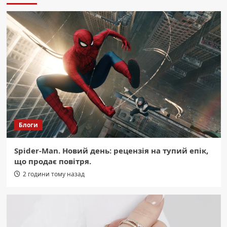
знищив гараж, авто та господарчу
споруду на 85 кв. метрів.
3
Область
Страшна ніч над Радушним: перші
хвилини після удару ворога (відео).
4
Область
Кривий Ріг: вандал вкрав інклюзивну
гойдалку з недобудованого дитячого
Блоги
майданчика
5
Spider-Man. Новий день: рецензія на тупий епік,
Область
що продає повітря.
Марганець без води: прем’єр про
жорсткі висновки після кількоденної
2 години тому назад
відсутності води.
1
Область
Герой із Кам’янського: Олексій