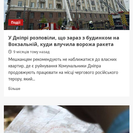
Події
У Дніпрі розповіли, що зараз з будинком на
Вокзальній, куди влучила ворожа ракета
9 місяців тому назад
Мешканцям рекомендують не наближатися до власних
квартир, де є руйнування Комунальники Дніпра
продовжують працювати на місці чергового російського
терору, який...
Докладніше
Більше
про
У
Дніпрі
розповіли,
що
зараз
з