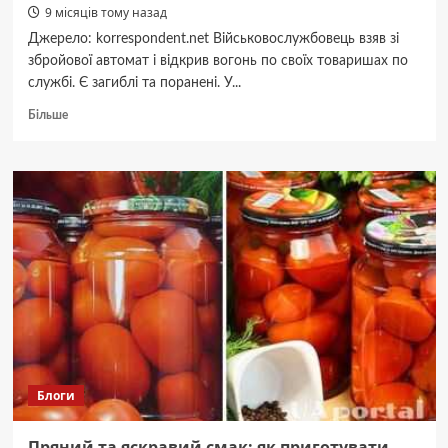
9 місяців тому назад
Джерело: korrespondent.net Військовослужбовець взяв зі
збройової автомат і відкрив вогонь по своїх товаришах по
службі. Є загиблі та поранені. У...
Докладніше
Більше
про
У
Дніпрі
солдат
розстріляв
співслужбовців
–
ЗМІ
Блоги
Пряний та яскравий смак: як приготувати