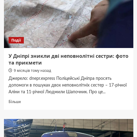
будинком
на
Вокзальній,
куди
влучила
ворожа
ракета
Події
У Дніпрі зникли дві неповнолітні сестри: фото
та прикмети
9 місяців тому назад
Джерело: dnepr.express Поліцейські Дніпра просять
допомоги в пошуках двох неповнолітніх сестер – 17-річної
Аліни та 11-річної Людмили Шапочник. Про це...
Докладніше
Більше
про
У
Дніпрі
зникли
дві
неповнолітні