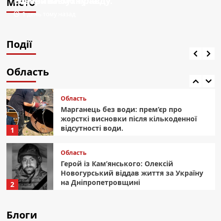
Розкриваємо правду.
справа вибухнула.
Місто
Страшна ніч над Радушним: перші
Події
1 день тому назад
1 день тому назад
хвилини після удару ворога (відео).
4
Дніпропетровські жінки за гроші палили
автівки.
Події
Область
1 годину тому назад
Кривий Ріг: вандал вкрав інклюзивну
гойдалку з недобудованого дитячого
Область
майданчика
5
Область
Марганець без води: прем’єр про
жорсткі висновки після кількоденної
відсутності води.
1
Область
Герой із Кам’янського: Олексій
Новогурський віддав життя за Україну
на Дніпропетровщині
2
Область
Блоги
Пожежа в Кривому Розі: вогонь