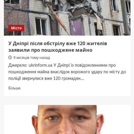
відомо
Місто
У Дніпрі після обстрілу вже 120 жителів
заявили про пошкоджене майно
9 місяців тому назад
Джерело: ukrinform.ua У Дніпрі із повідомленнями про
пошкодження майна внаслідок ворожого удару по місту до
поліції звернулися вже 120 громадян....
Докладніше
Більше
про
У
Дніпрі
після
обстрілу
вже
120
жителів