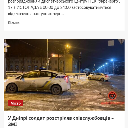
розпорядженням диспетчерського центру НЕК “Укренерго”,
17 ЛИСТОПАДА з 00:00 до 24:00 застосовуватимуться
відключення наступних черг....
Докладніше
Більше
про
Графік
відключення
споживачам
ЦЕК.
У
Дніпрі
не
буде
світла
17
листопада
Місто
У Дніпрі солдат розстріляв співслужбовців –
ЗМІ