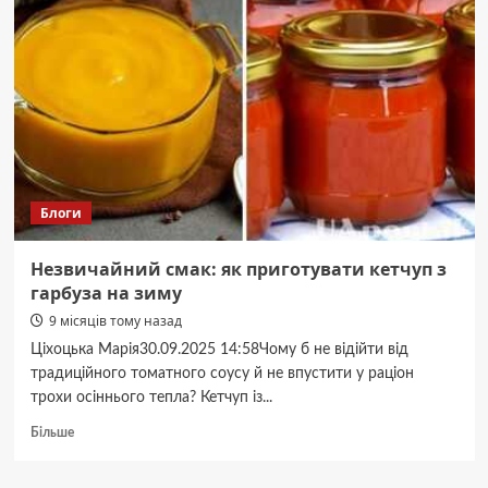
стрілок
розповів
про
цькування
співслужбовців
Блоги
Незвичайний смак: як приготувати кетчуп з
гарбуза на зиму
9 місяців тому назад
Ціхоцька Марія30.09.2025 14:58Чому б не відійти від
традиційного томатного соусу й не впустити у раціон
трохи осіннього тепла? Кетчуп із...
Докладніше
Більше
про
Незвичайний