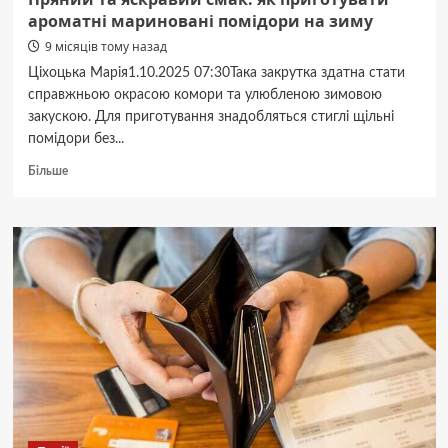
ароматні мариновані помідори на зиму
9 місяців тому назад
Ціхоцька Марія1.10.2025 07:30Така закрутка здатна стати
справжньою окрасою комори та улюбленою зимовою
закускою. Для приготування знадобляться стиглі щільні
помідори без...
Докладніше
Більше
про
Пряний
та
яскравий
смак:
як
приготувати
ароматні
мариновані
помідори
на
зиму