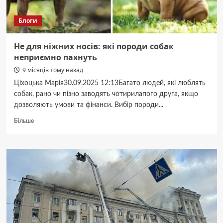
Блоги
Не для ніжних носів: які породи собак
неприємно пахнуть
9 місяців тому назад
Ціхоцька Марія30.09.2025 12:13Багато людей, які люблять
собак, рано чи пізно заводять чотирилапого друга, якщо
дозволяють умови та фінанси. Вибір породи...
Докладніше
Більше
про
Не
для
ніжних
носів:
які
породи
собак
неприємно
пахнуть