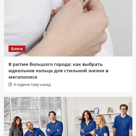
Новогурський віддав життя за Україну
на Дніпропетровщині
2
Область
Пожежа в Кривому Розі: вогонь
знищив гараж, авто та господарчу
споруду на 85 кв. метрів.
3
Блоги
Область
В ритме большого города: как выбрать
Страшна ніч над Радушним: перші
идеальное кольцо для стильной жизни в
хвилини після удару ворога (відео).
4
мегаполисе
4 години тому назад
Область
Кривий Ріг: вандал вкрав інклюзивну
гойдалку з недобудованого дитячого
майданчика
5