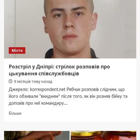
брати.
У
бою
загинув
Бормотов
Владислав
з
Нікополя
Місто
Розстріл у Дніпрі: стрілок розповів про
цькування співслужбовців
9 місяців тому назад
Джерело: korrespondent.net Рябчук розповів слідчим, що
його обзивали "вкиднем" після того, як він розняв бійку та
доповів про неї командиру....
Докладніше
Більше
про
Розстріл
у
Дніпрі: