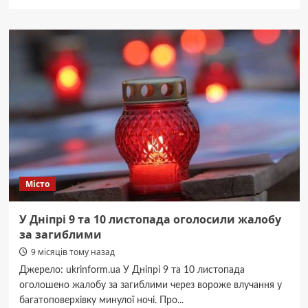
про
Днепр-
Синельниково
электричка:
как
доехать
быстро,
дешево
и
без
нервов
Місто
У Дніпрі 9 та 10 листопада оголосили жалобу
за загиблими
9 місяців тому назад
Джерело: ukrinform.ua У Дніпрі 9 та 10 листопада
оголошено жалобу за загиблими через вороже влучання у
багатоповерхівку минулої ночі. Про...