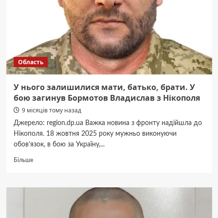
заявили
про
пошкоджене
майно
Область
У нього залишилися мати, батько, брати. У
бою загинув Бормотов Владислав з Нікополя
9 місяців тому назад
Джерело: region.dp.ua Важка новина з фронту надійшла до
Нікополя. 18 жовтня 2025 року мужньо виконуючи
обов’язок, в бою за Україну,...
Докладніше
Більше
про
У
нього
залишилися
мати,
батько,