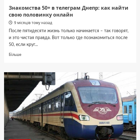
Знакомства 50+ в телеграм Днепр: как найти
свою половинку онлайн
9 місяців тому назад
После пятидесяти жизнь только начинается – так говорят,
и это чистая правда. Вот только где познакомиться после
50, если круг...
Докладніше
Більше
про
Знакомства
50+
в
телеграм
Днепр:
как
найти
свою
половинку
онлайн