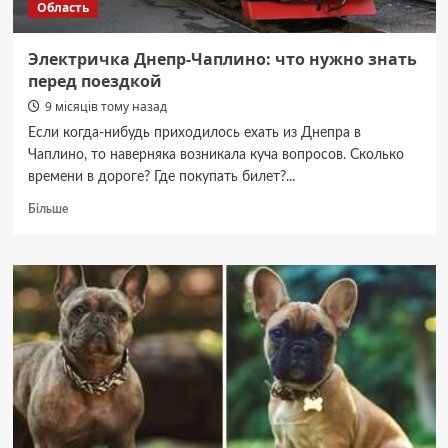
Область
Электричка Днепр-Чаплино: что нужно знать
перед поездкой
9 місяців тому назад
Если когда-нибудь приходилось ехать из Днепра в
Чаплино, то наверняка возникала куча вопросов. Сколько
времени в дороге? Где покупать билет?...
Докладніше
Більше
про
Электричка
Днепр-
Чаплино:
что
нужно
знать
перед
поездкой