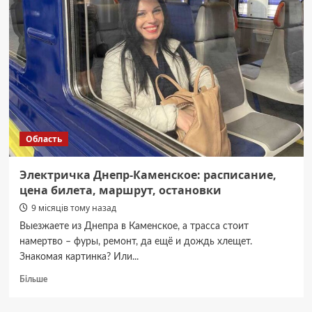
цена
билета,
расписание,
маршрут
Область
Электричка Днепр-Каменское: расписание,
цена билета, маршрут, остановки
9 місяців тому назад
Выезжаете из Днепра в Каменское, а трасса стоит
намертво – фуры, ремонт, да ещё и дождь хлещет.
Знакомая картинка? Или...
Докладніше
Більше
про
Электричка