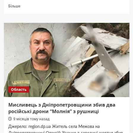
Докладніше
Більше
про
У
Дніпрі
9
та
10
листопада
оголосили
жалобу
за
загиблими
Область
Мисливець з Дніпропетровщини збив два
російські дрони “Молнія” з рушниці
9 місяців тому назад
Джерело: region.dp.ua Житель села Межова на