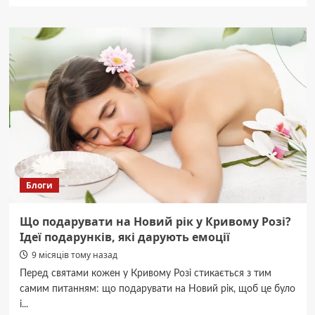
У
Дніпрі
громадський
транспорт
готують
до
літа:
подробиці
Блоги
Що подарувати на Новий рік у Кривому Розі?
Ідеї подарунків, які дарують емоції
9 місяців тому назад
Перед святами кожен у Кривому Розі стикається з тим
самим питанням: що подарувати на Новий рік, щоб це було
і...