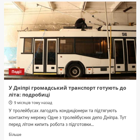
смак:
як
приготувати
кетчуп
з
гарбуза
на
зиму
Події
У Дніпрі громадський транспорт готують до
літа: подробиці
9 місяців тому назад
У тролейбусах лагодять кондиціонери та підтягують
контактну мережу Одне з тролейбусних депо Дніпра. Тут
перед літом кипить робота з підготовки...
Докладніше
Більше
про