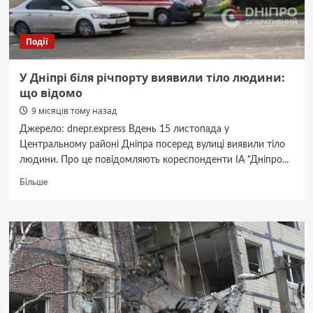
цього
не
сталося
Події
У Дніпрі біля річпорту виявили тіло людини:
що відомо
9 місяців тому назад
Джерело: dnepr.express Вдень 15 листопада у
Центральному районі Дніпра посеред вулиці виявили тіло
людини. Про це повідомляють кореспонденти ІА "Дніпро...
Докладніше
Більше
про
У
Дніпрі
біля
річпорту
виявили
тіло
людини:
що