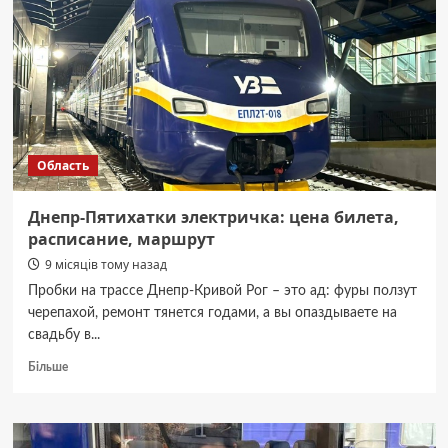
сестри:
фото
та
прикмети
Область
Днепр-Пятихатки электричка: цена билета,
расписание, маршрут
9 місяців тому назад
Пробки на трассе Днепр-Кривой Рог – это ад: фуры ползут
черепахой, ремонт тянется годами, а вы опаздываете на
свадьбу в...
Докладніше
Більше
про
Днепр-
Пятихатки
электричка: