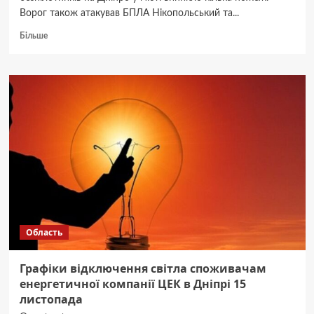
Ворог також атакував БПЛА Нікопольський та...
Докладніше
Більше
про
Ворог
вночі
атакував
Дніпро
дронами
–
виникли
кілька
пожеж
Область
Графіки відключення світла споживачам
енергетичної компанії ЦЕК в Дніпрі 15
листопада