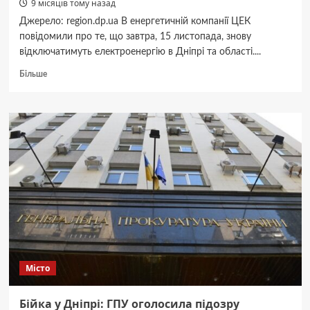
9 місяців тому назад
Джерело: region.dp.ua В енергетичній компанії ЦЕК
повідомили про те, що завтра, 15 листопада, знову
відключатимуть електроенергію в Дніпрі та області....
Докладніше
Більше
про
Графіки
відключення
світла
споживачам
енергетичної
компанії
ЦЕК
в
Дніпрі
15
листопада
Місто
Бійка у Дніпрі: ГПУ оголосила підозру