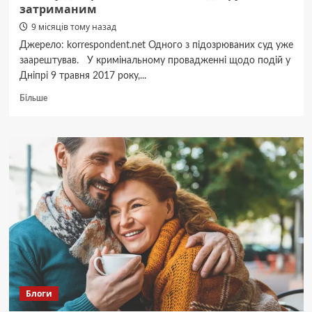
затриманим
9 місяців тому назад
Джерело: korrespondent.net Одного з підозрюваних суд уже
заарештував. У кримінальному провадженні щодо подій у
Дніпрі 9 травня 2017 року,...
Докладніше
Більше
про
Бійка
у
Дніпрі:
ГПУ
оголосила
підозру
затриманим
Блоги