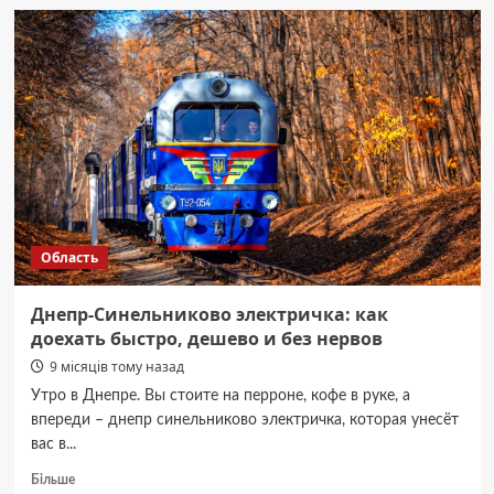
Днепр-
Каменское:
расписание,
цена
билета,
маршрут,
остановки
Область
Днепр-Синельниково электричка: как
доехать быстро, дешево и без нервов
9 місяців тому назад
Утро в Днепре. Вы стоите на перроне, кофе в руке, а
впереди – днепр синельниково электричка, которая унесёт
вас в...
Докладніше
Більше