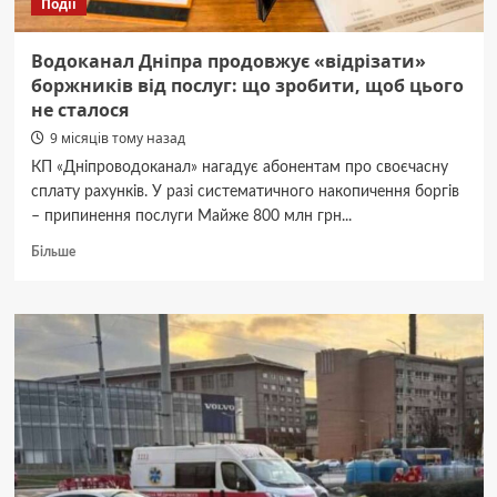
Події
Водоканал Дніпра продовжує «відрізати»
боржників від послуг: що зробити, щоб цього
не сталося
9 місяців тому назад
КП «Дніпроводоканал» нагадує абонентам про своєчасну
сплату рахунків. У разі систематичного накопичення боргів
– припинення послуги Майже 800 млн грн...
Докладніше
Більше
про
Водоканал
Дніпра
продовжує
«відрізати»
боржників
від
послуг:
що
зробити,
щоб