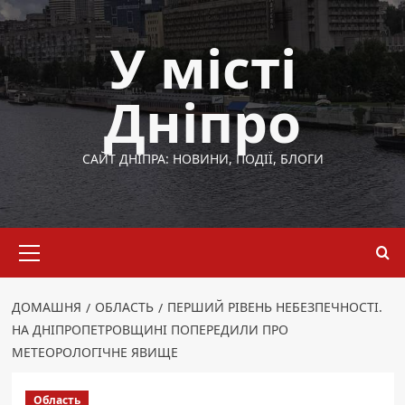
Перейти
до
У місті
вмісту
Дніпро
САЙТ ДНІПРА: НОВИНИ, ПОДІЇ, БЛОГИ
Основне
меню
ДОМАШНЯ
ОБЛАСТЬ
ПЕРШИЙ РІВЕНЬ НЕБЕЗПЕЧНОСТІ.
НА ДНІПРОПЕТРОВЩИНІ ПОПЕРЕДИЛИ ПРО
МЕТЕОРОЛОГІЧНЕ ЯВИЩЕ
Область