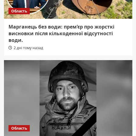
Область
Марганець без води: прем’єр про жорсткі
висновки після кількоденної відсутності
води.
2 дні тому назад
Область