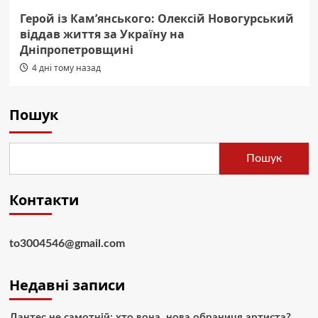
Герой із Кам’янського: Олексій Новогурський
віддав життя за Україну на
Дніпропетровщині
4 дні тому назад
Пошук
Пошук
Контакти
to3004546@gmail.com
Недавні записи
Дантес не самотній: хто вона, нова обраниця артиста?