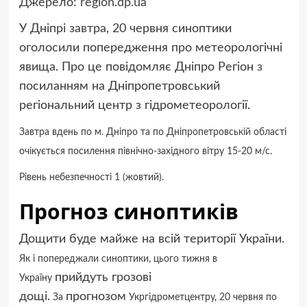
Джерело:
region.dp.ua
У Дніпрі завтра, 20 червня синоптики
оголосили попередження про метеорологічні
явища. Про це повідомляє Дніпро Регіон з
посиланням на Дніпропетровський
регіональний центр з гідрометеорології.
Завтра вдень по м. Дніпро та по Дніпропетровській області
очікується посилення північно-західного вітру 15-20 м/с.
Рівень небезпечності 1 (жовтий).
Прогноз синоптиків
Дощити буде майже на всій території України.
Як і попереджали синоптики, цього тижня в
прийдуть грозові
Україну
дощі.
прогнозом
За
Укргідрометцентру, 20 червня по