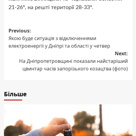
21-26°, на решті території 28-33°.
Post
Previous:
Якою буде ситуація з відключеннями
navigation
електроенергії у Дніпрі та області у четвер
Next:
На Дніпропетровщині показали найстаріший
цвинтар часів запорізького козацтва (фото)
Більше