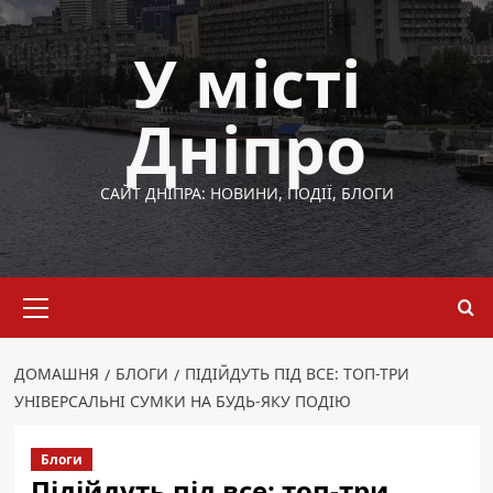
Перейти
до
У місті
вмісту
Дніпро
САЙТ ДНІПРА: НОВИНИ, ПОДІЇ, БЛОГИ
Основне
меню
ДОМАШНЯ
БЛОГИ
ПІДІЙДУТЬ ПІД ВСЕ: ТОП-ТРИ
УНІВЕРСАЛЬНІ СУМКИ НА БУДЬ-ЯКУ ПОДІЮ
Блоги
Підійдуть під все: топ-три