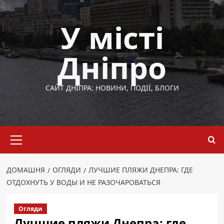
Перейти
до
У місті
вмісту
Дніпро
САЙТ ДНІПРА: НОВИНИ, ПОДІЇ, БЛОГИ
Основне
меню
ДОМАШНЯ
ОГЛЯДИ
ЛУЧШИЕ ПЛЯЖИ ДНЕПРА: ГДЕ
ОТДОХНУТЬ У ВОДЫ И НЕ РАЗОЧАРОВАТЬСЯ
Огляди
Лучшие пляжи Днепра: где