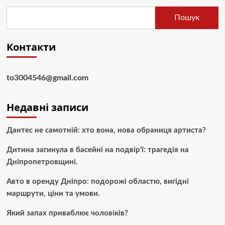
Пошук
Контакти
to3004546@gmail.com
Недавні записи
Дантес не самотній: хто вона, нова обраниця артиста?
Дитина загинула в басейні на подвір’ї: трагедія на
Дніпропетровщині.
Авто в оренду Дніпро: подорожі областю, вигідні
маршрути, ціни та умови.
Який запах приваблює чоловіків?