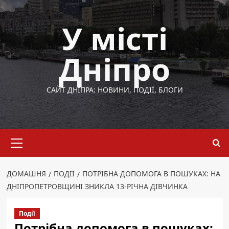
Перейти
до
У місті
вмісту
Дніпро
САЙТ ДНІПРА: НОВИНИ, ПОДІЇ, БЛОГИ
Основне
меню
ДОМАШНЯ
ПОДІЇ
ПОТРІБНА ДОПОМОГА В ПОШУКАХ: НА
ДНІПРОПЕТРОВЩИНІ ЗНИКЛА 13-РІЧНА ДІВЧИНКА
Події
Потрібна допомога в пошуках: