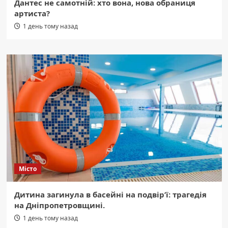
Дантес не самотній: хто вона, нова обраниця
артиста?
1 день тому назад
Місто
Дитина загинула в басейні на подвір’ї: трагедія
на Дніпропетровщині.
1 день тому назад