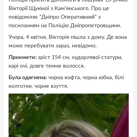
Поліція просить допомоги в пошуках 13-річної
Вікторії Щукіної з Кам’янського. Про це
повідомляє “Дніпро Оперативний” з
посиланням на Поліцію Дніпропетровщини.
Учора, 4 квітня, Вікторія пішла з дому. Де вона
може перебувати зараз, невідомо.
Прикмети:
зріст 154 см, худорлявої статури,
карі очі, довге темне волосся.
Була одягнена:
чорна кофта, чорна юбка, білі
колготки, чорне взуття.