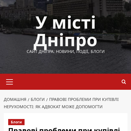
Перейти
до
У місті
вмісту
Дніпро
САЙТ ДНІПРА: НОВИНИ, ПОДІЇ, БЛОГИ
Основне
меню
ДОМАШНЯ
БЛОГИ
ПРАВОВІ ПРОБЛЕМИ ПРИ КУПІВЛІ
НЕРУХОМОСТІ: ЯК АДВОКАТ МОЖЕ ДОПОМОГТИ
Блоги
Правові проблеми при купівлі