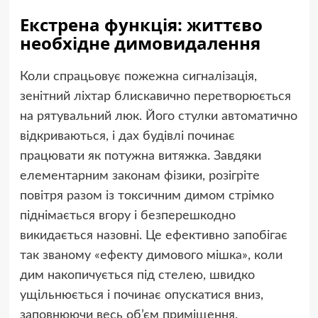
Екстрена функція: життєво
необхідне димовидалення
Коли спрацьовує пожежна сигналізація,
зенітний ліхтар блискавично перетворюється
на рятувальний люк. Його стулки автоматично
відкриваються, і дах будівлі починає
працювати як потужна витяжка. Завдяки
елементарним законам фізики, розігріте
повітря разом із токсичним димом стрімко
піднімається вгору і безперешкодно
викидається назовні. Це ефективно запобігає
так званому «ефекту димового мішка», коли
дим накопичується під стелею, швидко
ущільнюється і починає опускатися вниз,
заповнюючи весь об’єм приміщення.