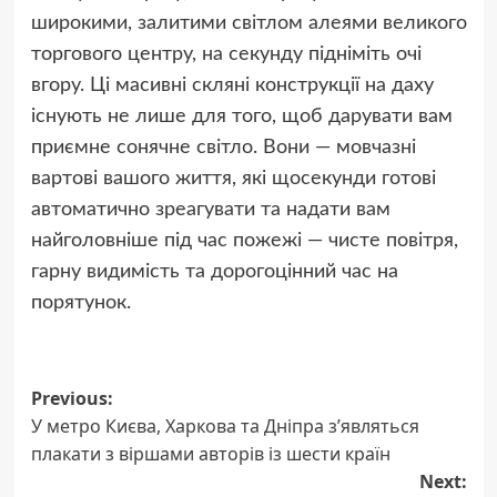
широкими, залитими світлом алеями великого
торгового центру, на секунду підніміть очі
вгору. Ці масивні скляні конструкції на даху
існують не лише для того, щоб дарувати вам
приємне сонячне світло. Вони — мовчазні
вартові вашого життя, які щосекунди готові
автоматично зреагувати та надати вам
найголовніше під час пожежі — чисте повітря,
гарну видимість та дорогоцінний час на
порятунок.
Post
Previous:
У метро Києва, Харкова та Дніпра з’являться
navigation
плакати з віршами авторів із шести країн
Next: