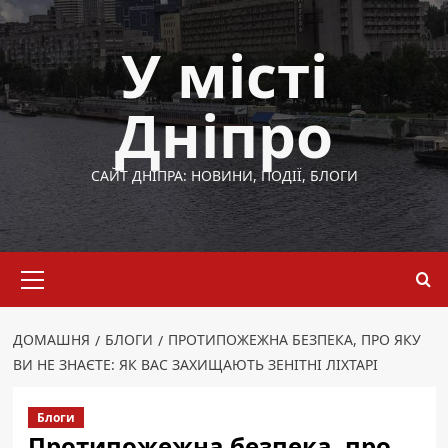
Перейти
до
У місті
вмісту
Дніпро
САЙТ ДНІПРА: НОВИНИ, ПОДІЇ, БЛОГИ
Основне
меню
ДОМАШНЯ
БЛОГИ
ПРОТИПОЖЕЖНА БЕЗПЕКА, ПРО ЯКУ
ВИ НЕ ЗНАЄТЕ: ЯК ВАС ЗАХИЩАЮТЬ ЗЕНІТНІ ЛІХТАРІ
Блоги
Протипожежна безпека, про