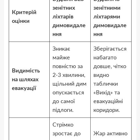
зенітних
зенітними
Критерій
ліхтарів
ліхтарями
оцінки
димовидале
димовидале
ння
ння
Зникає
Зберігається
майже
набагато
повністю за
довше, чітко
Видимість
2-3 хвилини,
видно
на шляхах
щільний дим
таблички
евакуації
опускається
«Вихід» та
до самої
евакуаційні
підлоги.
коридори.
Стрімко
зростає до
Жар активно