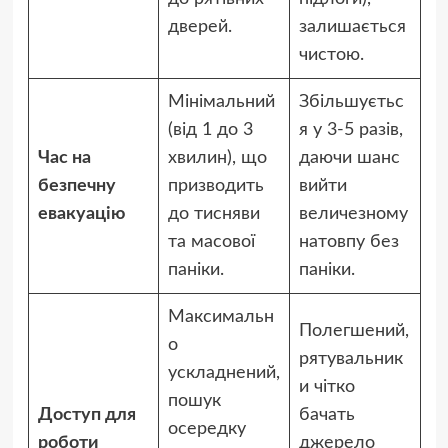
дверей.
залишається
чистою.
Мінімальний
Збільшуєтьс
(від 1 до 3
я у 3-5 разів,
Час на
хвилин), що
даючи шанс
безпечну
призводить
вийти
евакуацію
до тисняви
величезному
та масової
натовпу без
паніки.
паніки.
Максимальн
Полегшений,
о
рятувальник
ускладнений,
и чітко
пошук
Доступ для
бачать
осередку
роботи
джерело