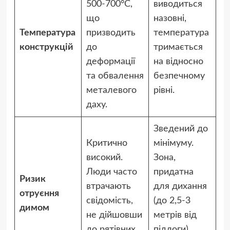
500-700°C,
виводиться
що
назовні,
Температура
призводить
температура
конструкцій
до
тримається
деформації
на відносно
та обвалення
безпечному
металевого
рівні.
даху.
Зведений до
Критично
мінімуму.
високий.
Зона,
Люди часто
придатна
Ризик
втрачають
для дихання
отруєння
свідомість,
(до 2,5-3
димом
не дійшовши
метрів від
до рятівних
підлоги),