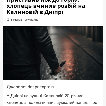
хлопець вчинив розбій на
Калиновій в Дніпрі
8 місяців тому назад
Джерело:
dnepr.express
У Дніпрі на вулиці Калиновій 20-річний
хлопець з ножем вчинив зухвалий напад. Про