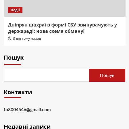
Події
Дніпрян шахраї в формі СБУ звинувачують у
держзраді: нова схема обману!
3 дні тому назад
Пошук
Пошук
Контакти
to3004546@gmail.com
Недавні записи