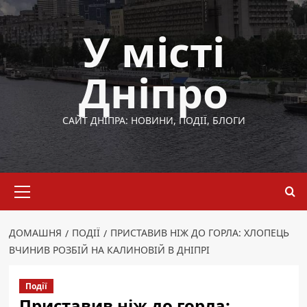
Перейти
до
У місті
вмісту
Дніпро
САЙТ ДНІПРА: НОВИНИ, ПОДІЇ, БЛОГИ
Основне
меню
ДОМАШНЯ
ПОДІЇ
ПРИСТАВИВ НІЖ ДО ГОРЛА: ХЛОПЕЦЬ
ВЧИНИВ РОЗБІЙ НА КАЛИНОВІЙ В ДНІПРІ
Події
Приставив ніж до горла: