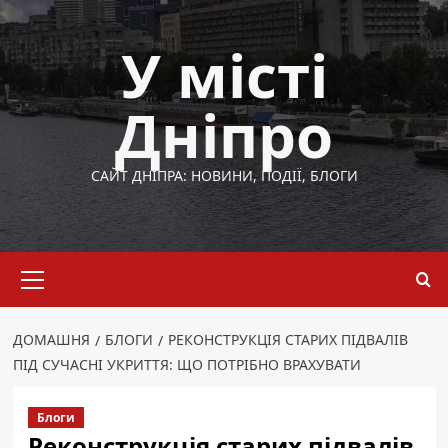
Перейти
до
У місті
вмісту
Дніпро
САЙТ ДНІПРА: НОВИНИ, ПОДІЇ, БЛОГИ
Основне
меню
ДОМАШНЯ
БЛОГИ
РЕКОНСТРУКЦІЯ СТАРИХ ПІДВАЛІВ
ПІД СУЧАСНІ УКРИТТЯ: ЩО ПОТРІБНО ВРАХУВАТИ
Блоги
Реконструкція старих підвалів