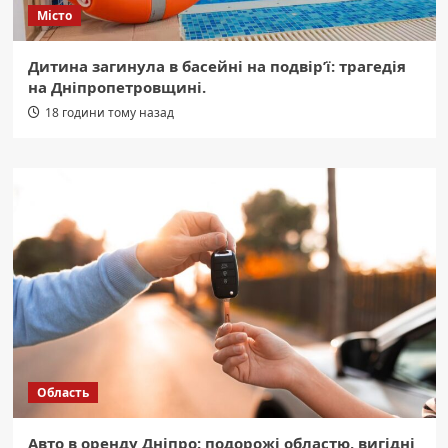
Місто
Дитина загинула в басейні на подвір’ї: трагедія
на Дніпропетровщині.
18 години тому назад
Область
Авто в оренду Дніпро: подорожі областю, вигідні