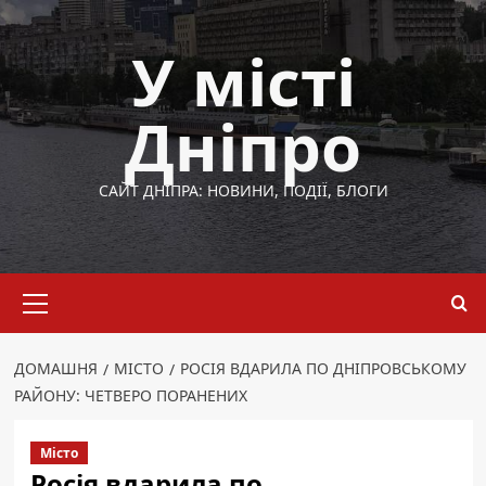
Перейти
до
У місті
вмісту
Дніпро
САЙТ ДНІПРА: НОВИНИ, ПОДІЇ, БЛОГИ
Основне
меню
ДОМАШНЯ
МІСТО
РОСІЯ ВДАРИЛА ПО ДНІПРОВСЬКОМУ
РАЙОНУ: ЧЕТВЕРО ПОРАНЕНИХ
Місто
Росія вдарила по