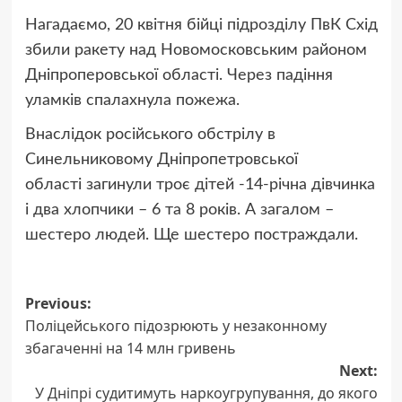
Нагадаємо, 20 квітня бійці підрозділу ПвК Схід
збили ракету над Новомосковським районом
Дніпроперовської області. Через падіння
уламків спалахнула пожежа.
Внаслідок російського обстрілу в
Синельниковому Дніпропетровської
області загинули троє дітей -14-річна дівчинка
і два хлопчики – 6 та 8 років. А загалом –
шестеро людей. Ще шестеро постраждали.
Post
Previous:
Поліцейського підозрюють у незаконному
navigation
збагаченні на 14 млн гривень
Next:
У Дніпрі судитимуть наркоугрупування, до якого