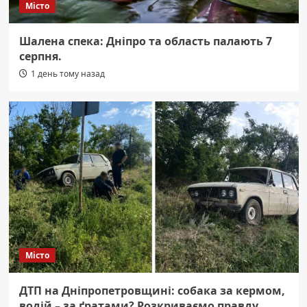
Місто
Шалена спека: Дніпро та область палають 7
серпня.
1 день тому назад
Місто
ДТП на Дніпропетровщині: собака за кермом,
водій – за ґратами? Розкриваємо правду.