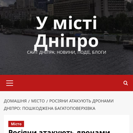
Перейти
до
У місті
вмісту
Дніпро
САЙТ ДНІПРА: НОВИНИ, ПОДІЇ, БЛОГИ
Основне
меню
ДОМАШНЯ
МІСТО
РОСІЯНИ АТАКУЮТЬ ДРОНАМИ
ДНІПРО: ПОШКОДЖЕНА БАГАТОПОВЕРХІВКА
Місто
Росіяни атакують дронами