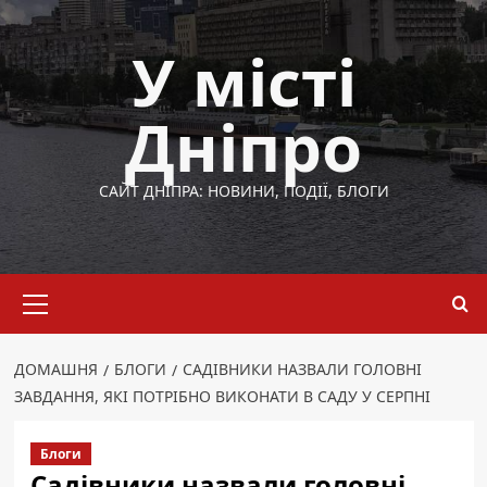
Перейти
до
У місті
вмісту
Дніпро
САЙТ ДНІПРА: НОВИНИ, ПОДІЇ, БЛОГИ
Основне
меню
ДОМАШНЯ
БЛОГИ
САДІВНИКИ НАЗВАЛИ ГОЛОВНІ
ЗАВДАННЯ, ЯКІ ПОТРІБНО ВИКОНАТИ В САДУ У СЕРПНІ
Блоги
Садівники назвали головні