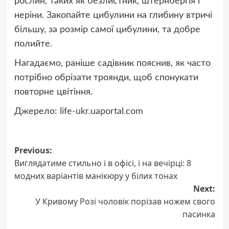
рослин, таких як безлистник, штернбергія і
неріни. Закопайте цибулини на глибину втричі
більшу, за розмір самої цибулини, та добре
полийте.
Нагадаємо, раніше садівник пояснив, як часто
потрібно обрізати троянди, щоб спонукати
повторне цвітіння.
Джерело:
life-ukr.uaportal.com
Post
Previous:
Виглядатиме стильно і в офісі, і на вечірці: 8
navigation
модних варіантів манікюру у білих тонах
Next:
У Кривому Розі чоловік порізав ножем свого
пасинка