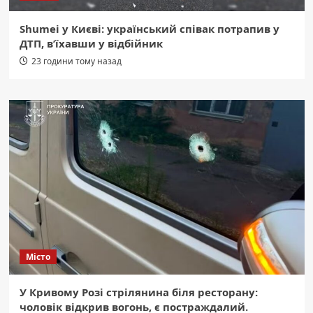
Shumei у Києві: український співак потрапив у
ДТП, в’їхавши у відбійник
23 години тому назад
Місто
У Кривому Розі стрілянина біля ресторану:
чоловік відкрив вогонь, є постраждалий.