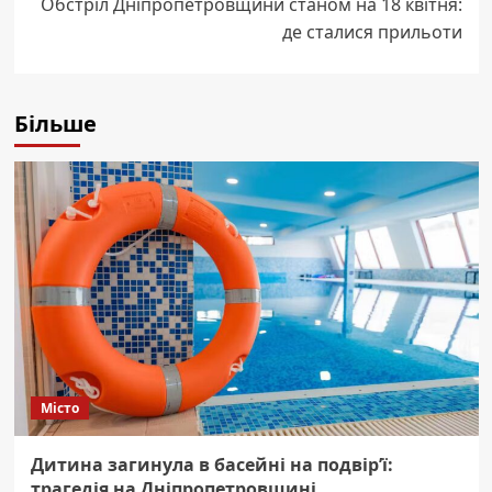
Обстріл Дніпропетровщини станом на 18 квітня:
де сталися прильоти
Більше
Місто
Дитина загинула в басейні на подвір’ї:
трагедія на Дніпропетровщині.