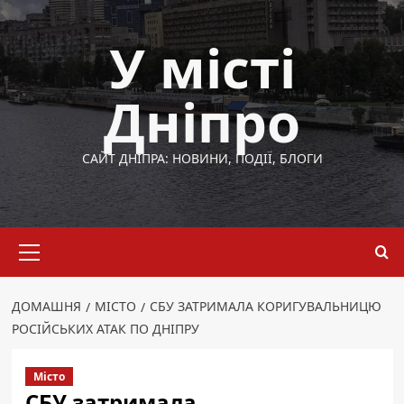
Перейти
до
У місті
вмісту
Дніпро
САЙТ ДНІПРА: НОВИНИ, ПОДІЇ, БЛОГИ
Основне
меню
ДОМАШНЯ
МІСТО
СБУ ЗАТРИМАЛА КОРИГУВАЛЬНИЦЮ
РОСІЙСЬКИХ АТАК ПО ДНІПРУ
Місто
СБУ затримала