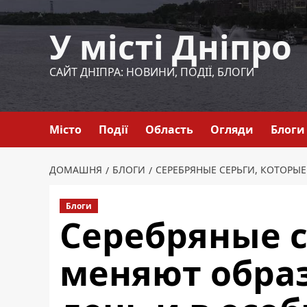
Перейти
до
У місті Дніпро
вмісту
САЙТ ДНІПРА: НОВИНИ, ПОДІЇ, БЛОГИ
Місто
Події
Область
Огляди
Блоги
ДОМАШНЯ
БЛОГИ
СЕРЕБРЯНЫЕ СЕРЬГИ, КОТОРЫ
Блоги
Серебряные с
меняют обра