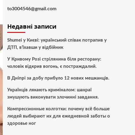
to3004546@gmail.com
Недавні записи
Shumei у Києві: український співак потрапив у
ДТП, в’їхавши у відбійник
У Кривому Розі стрілянина біля ресторану:
чоловік відкрив вогонь, є постраждалий.
В Дніпрі за добу прибуло 12 нових мешканців.
Українців лякають криміналом: шахраї
змушують виконувати злочинні завдання.
Компрессионные колготки: почему всё больше
людей выбирают их для ежедневной заботы о
здоровье ног