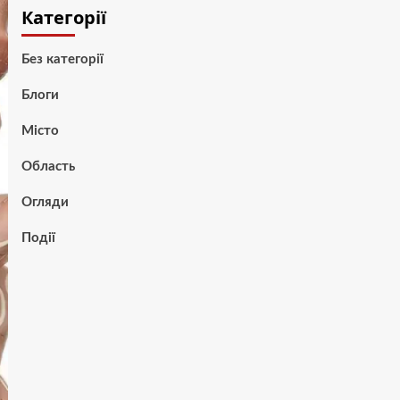
Категорії
Без категорії
Блоги
Місто
Область
Огляди
Події