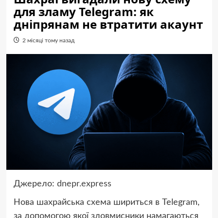
для зламу Telegram: як
дніпрянам не втратити акаунт
2 місяці тому назад
Джерело:
dnepr.express
Нова шахрайська схема шириться в Telegram,
за допомогою якої зловмисники намагаються