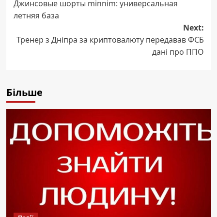
Джинсовые шорты minnim: универсальная
navigation
летняя база
Next:
Тренер з Дніпра за криптовалюту передавав ФСБ
дані про ППО
Більше