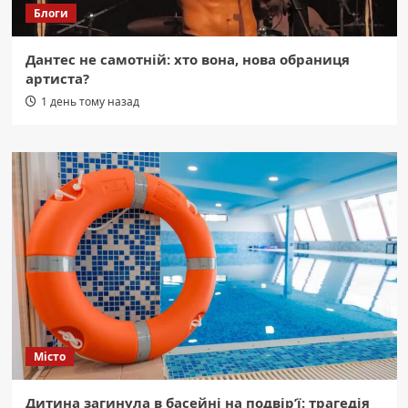
Блоги
Дантес не самотній: хто вона, нова обраниця
артиста?
1 день тому назад
Місто
Дитина загинула в басейні на подвір’ї: трагедія