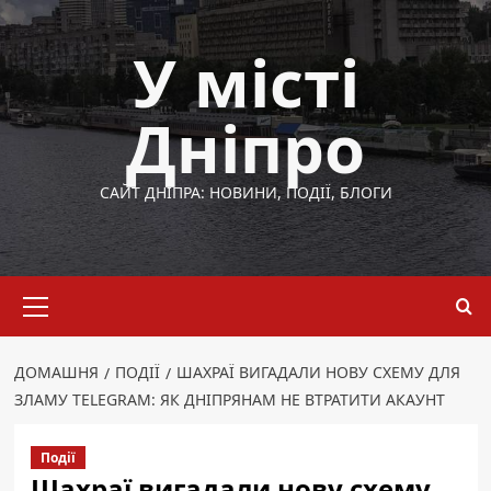
Перейти
до
У місті
вмісту
Дніпро
САЙТ ДНІПРА: НОВИНИ, ПОДІЇ, БЛОГИ
Основне
меню
ДОМАШНЯ
ПОДІЇ
ШАХРАЇ ВИГАДАЛИ НОВУ СХЕМУ ДЛЯ
ЗЛАМУ TELEGRAM: ЯК ДНІПРЯНАМ НЕ ВТРАТИТИ АКАУНТ
Події
Шахраї вигадали нову схему