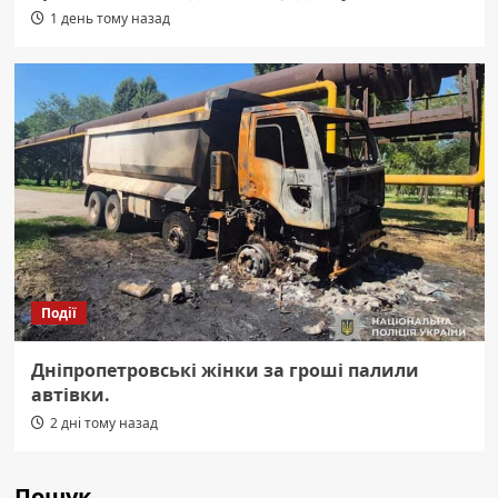
1 день тому назад
Події
Дніпропетровські жінки за гроші палили
автівки.
2 дні тому назад
Пошук