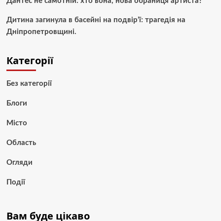
Дантес не самотній: хто вона, нова обраниця артиста?
Дитина загинула в басейні на подвір’ї: трагедія на
Дніпропетровщині.
Категорії
Без категорії
Блоги
Місто
Область
Огляди
Події
Вам буде цікаво