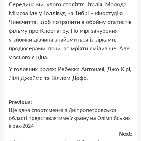
Середина минулого століття. Італія. Молода
Мімоза їде у Голлівуд на Тибрі – кіностудію
Чинечитта, щоб потрапити в обойму статистів
фільму про Клеопатру. По мірі занурення
у зйомки дівчина знайомиться із зірками,
продюсерами, починає мріяти сміливіше. Але
у всього є ціна.
У головних ролях: Ребекка Антоначі, Джо Кірі,
Лілі Джеймс та Віллем Дефо.
Post
Previous:
Ще одна спортсменка з Дніпропетровської
navigation
області представлятиме Україну на Олімпійських
іграх-2024
Next: