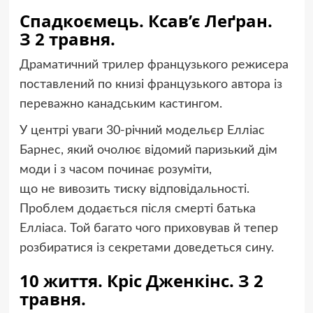
Спадкоємець. Ксав’є Леґран.
З 2 травня.
Драматичний трилер французького режисера
поставлений по книзі французького автора із
переважно канадським кастингом.
У центрі уваги 30-річний модельєр Елліас
Барнес, який очолює відомий паризький дім
моди і з часом починає розуміти,
що не вивозить тиску відповідальності.
Проблем додається після смерті батька
Елліаса. Той багато чого приховував й тепер
розбиратися із секретами доведеться сину.
10 життя. Кріс Дженкінс. З 2
травня.