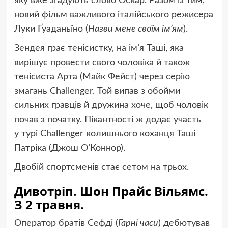
яку вже згадують слово Оскар. Разом із тим,
новий фільм важливого італійського режисера
Луки Ґуаданьїно
(
Назви мене своїм ім’ям
).
Зендея грає тенісистку, на ім’я Таші, яка
вирішує провести свого чоловіка й також
тенісиста Арта
(
Майк Фейст) через серію
змагань Challenger. Той випав з обойми
сильних гравців й дружина хоче, щоб чоловік
почав з початку. Пікантності ж додає участь
у турі Challenger колишнього коханця Таші
Патріка
(
Джош О’Коннор).
Двобій спортсменів стає сетом на трьох.
Дивотріп. Шон Прайс Вільямс.
З 2 травня.
Оператор братів Сефді
(
Гарні часи
) дебютував