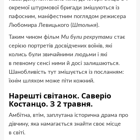
окремої штурмової бригади змішуються із
пафосним, маніфестним поглядом режисера
Любомира Левицького
(
Штольня
).
Таким чином фільм
Ми були рекрутами
стає
серією портретів досвідчених воїнів, які
колись були звичайними людьми і які
в певному сенсі ними й досі залишаються.
Шанобливість тут змішується із посланням:
їхнім шляхом може піти кожний.
Нарешті світанок. Саверіо
Костанцо. З 2 травня.
Амбітна, втім, заплутана історична драма про
дівчину, яка намагається знайти своє місце
в світі.