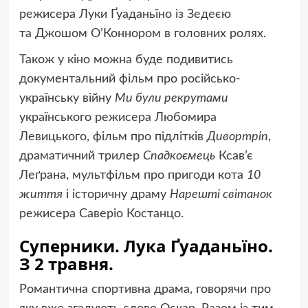
режисера Луки Ґуаданьїно із Зедеєю
та Джошом О’Коннором в головних ролях.
Також у кіно можна буде подивитись
документальний фільм про російсько-
українську війну
Ми були рекрутами
українського режисера Любомира
Левицького, фільм про підлітків
Дивортріп
,
драматичний трилер
Спадкоємець
Ксав’є
Леґрана, мультфільм про пригоди кота
10
життя
і історичну драму
Нарешті світанок
режисера Саверіо Костанцо.
Суперники. Лука Ґуаданьїно.
З 2 травня.
Романтична спортивна драма, говорячи про