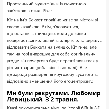
Простенький мультфільм із сюжетною
зав’язкою в стилі Pixar.
Кіт на ім’я Беккет спокійно живе за містом зі
своєю хазяйкою. Втім, з’ясовується,
що остання з гнильцею: коли до жінки
повертається колишній із алергією, та вирішує
відправити Беккета на вулицю. Кіт гине, але
там на горі випрошує для себе оригінальну
угоду: він почергово буде перевтілюватися у
різних тварин
(
риба, кінь і так далі). Все
це заради розширення кругозору вусатого та
відповідно зменшення його еґоцентризму.
Ми були рекрутами. Любомир
Левицький. З 2 травня.
Квазі документальне кіно, де історії бійців 3-ї