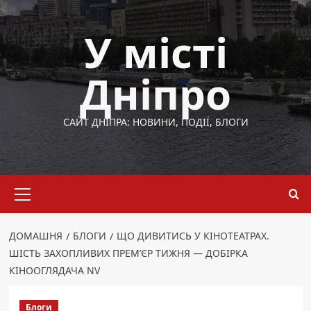
Перейти
до
У місті
вмісту
Дніпро
САЙТ ДНІПРА: НОВИНИ, ПОДІЇ, БЛОГИ
Основне
меню
ДОМАШНЯ
БЛОГИ
ЩО ДИВИТИСЬ У КІНОТЕАТРАХ.
ШІСТЬ ЗАХОПЛИВИХ ПРЕМ’ЄР ТИЖНЯ — ДОБІРКА
КІНООГЛЯДАЧА NV
Блоги