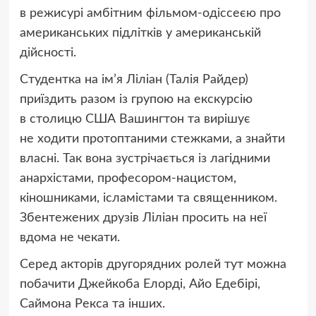
в режисурі амбітним фільмом-одіссеєю про
американських підлітків у американській
дійсності.
Студентка на ім’я Ліліан
(
Талія Райдер)
приїздить разом із групою на екскурсію
в столицю США Вашингтон та вирішує
не ходити протоптаними стежками, а знайти
власні. Так вона зустрічається із лагідними
анархістами, професором-нацистом,
кіношниками, ісламістами та священником.
Збентежених друзів Ліліан просить на неї
вдома не чекати.
Серед акторів другорядних ролей тут можна
побачити Джейкоба Елорді, Айо Едебірі,
Саймона Рекса та інших.