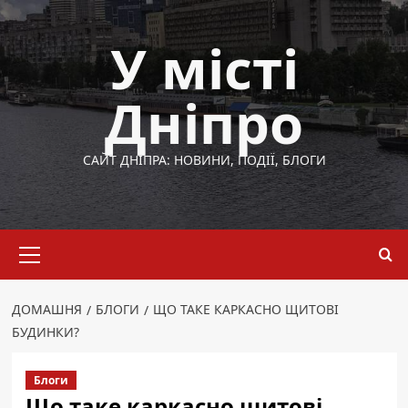
Перейти
до
У місті
вмісту
Дніпро
САЙТ ДНІПРА: НОВИНИ, ПОДІЇ, БЛОГИ
Основне
меню
ДОМАШНЯ
БЛОГИ
ЩО ТАКЕ КАРКАСНО ЩИТОВІ
БУДИНКИ?
Блоги
Що таке каркасно щитові