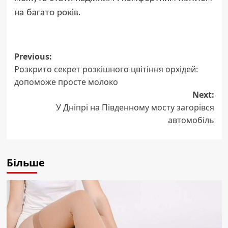
на багато років.
Post
Previous:
Розкрито секрет розкішного цвітіння орхідей:
navigation
допоможе просте молоко
Next:
У Дніпрі на Південному мосту загорівся
автомобіль
Більше