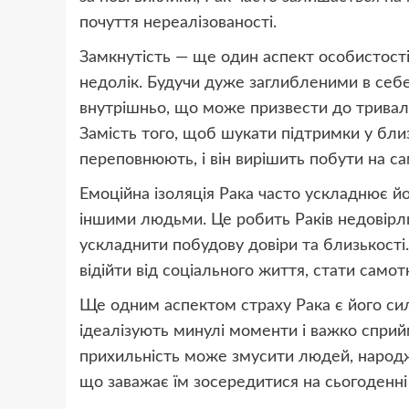
почуття нереалізованості.
Замкнутість — ще один аспект особистості
недолік. Будучи дуже заглибленими в себе
внутрішньо, що може призвести до тривалих
Замість того, щоб шукати підтримки у близ
переповнюють, і він вирішить побути на са
Емоційна ізоляція Рака часто ускладнює йо
іншими людьми. Це робить Раків недовір
ускладнити побудову довіри та близькості.
відійти від соціального життя, стати самот
Ще одним аспектом страху Рака є його сил
ідеалізують минулі моменти і важко сприй
прихильність може змусити людей, народж
що заважає їм зосередитися на сьогоденні