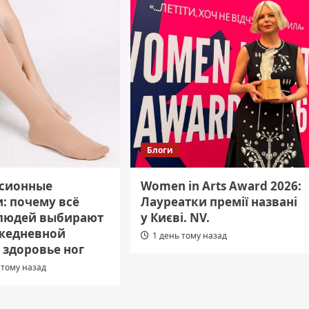
Блоги
сионные
Women in Arts Award 2026:
: почему всё
Лауреатки премії названі
людей выбирают
у Києві. NV.
ежедневной
1 день тому назад
 здоровье ног
 тому назад