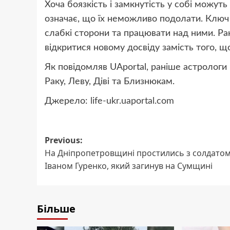
Хоча боязкість і замкнутість у собі можут
означає, що їх неможливо подолати. Ключ
слабкі сторони та працювати над ними. Ра
відкритися новому досвіду замість того, щ
Як повідомляв UAportal, раніше астрологи
Раку, Леву, Діві та Близнюкам.
Джерело:
life-ukr.uaportal.com
Post
Previous:
На Дніпропетровщині простились з солдато
navigation
Іваном Гуренко, який загинув на Сумщині
Більше