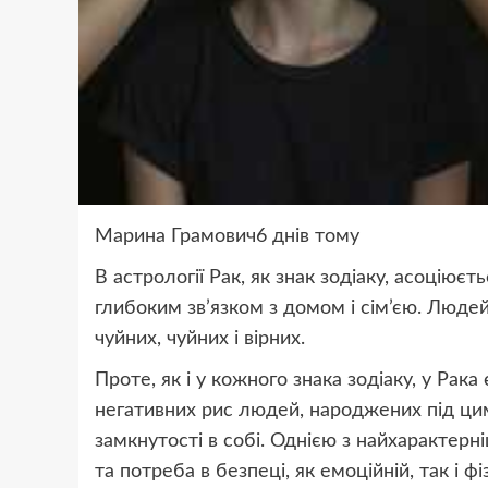
Марина Грамович6 днів тому
В астрології Рак, як знак зодіаку, асоціює
глибоким зв’язком з домом і сім’єю. Люде
чуйних, чуйних і вірних.
Проте, як і у кожного знака зодіаку, у Рака
негативних рис людей, народжених під цим
замкнутості в собі. Однією з найхарактерні
та потреба в безпеці, як емоційній, так і ф