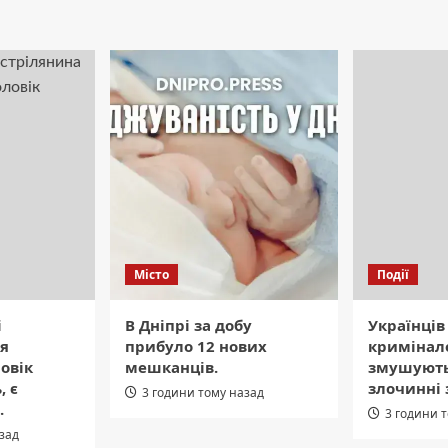
Місто
Події
і
В Дніпрі за добу
Українців
ля
прибуло 12 нових
кримінал
овік
мешканців.
змушують
, є
злочинні 
3 години тому назад
.
3 години 
азад