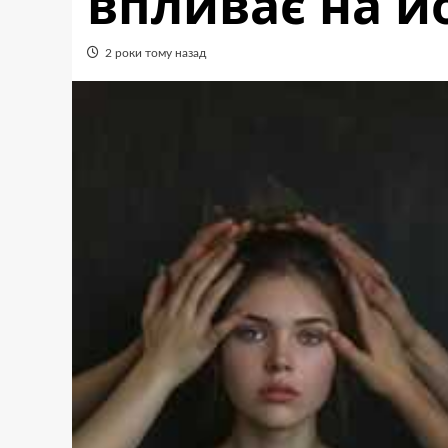
впливає на й
2 роки тому назад