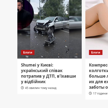
Блоги
Блоги
Shumei у Києві:
Компрес
український співак
колготки
потрапив у ДТП, в’їхавши
больше 
у відбійник
их для 
заботы о
45 хвилин тому назад
17 години