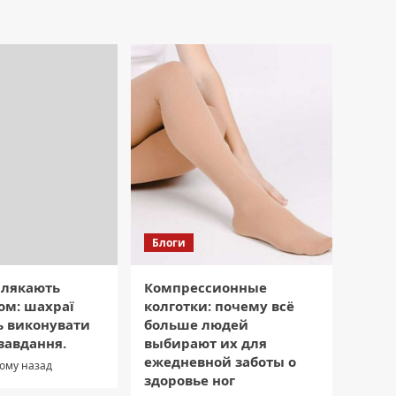
Блоги
 лякають
Компрессионные
ом: шахраї
колготки: почему всё
 виконувати
больше людей
завдання.
выбирают их для
ежедневной заботы о
тому назад
здоровье ног