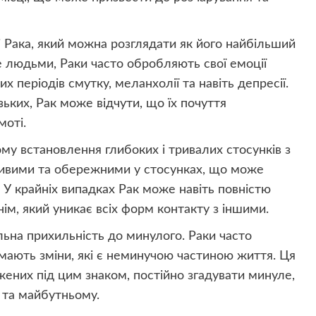
 Рака, який можна розглядати як його найбільший
 людьми, Раки часто обробляють свої емоції
 періодів смутку, меланхолії та навіть депресії.
ьких, Рак може відчути, що їх почуття
моті.
му встановлення глибоких і тривалих стосунків з
ливими та обережними у стосунках, що може
 У крайніх випадках Рак може навіть повністю
нім, який уникає всіх форм контакту з іншими.
ьна прихильність до минулого. Раки часто
мають зміни, які є неминучою частиною життя. Ця
ених під цим знаком, постійно згадувати минуле,
 та майбутньому.