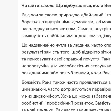
Читайте також: Що відбувається, коли Ве
Рак, хоч за своєю природою дбайливий і г
бореться з внутрішніми демонами, які можу
насолоджуватися життям. Саме ці внутрішн
замкнутість найбільшим недоліком зодіаку
Це надзвичайно чутлива людина, часто спри
результаті замість того, щоб відкрито зіт
та приховувати свої справжні почуття. Так
непорозумінь у міжособистісних стосунках.
роз’єднаними або розгубленими, коли Рак з
Боязкість Рака також часто проявляється 
цим знаком, часто дотримуються перевірен
у них дискомфорт. Хоча це може забезпечи
особистий і професійний розвиток. Заміст
за нові виклики, Рак часто залишається на