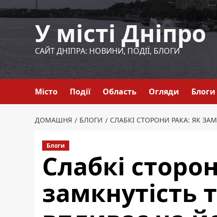
Перейти
до
У місті Дніпро
вмісту
САЙТ ДНІПРА: НОВИНИ, ПОДІЇ, БЛОГИ
Місто
Події
Область
Огляди
Блоги
ДОМАШНЯ
БЛОГИ
СЛАБКІ СТОРОНИ РАКА: ЯК ЗА
Блоги
Слабкі сторон
замкнутість 