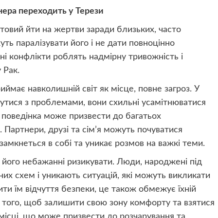
нера переходить у Терези
отовий йти на жертви заради близьких, часто
ть паралізувати його і не дати повноцінно
і конфлікти роблять надмірну тривожність і
 Рак.
ймає навколишній світ як місце, повне загроз. У
кнутися з проблемами, вони схильні усамітнюватися
а поведінка може призвести до багатьох
 Партнери, друзі та сім’я можуть почуватися
амкнеться в собі та уникає розмов на важкі теми.
в його небажанні ризикувати. Люди, народжені під
их схем і уникають ситуацій, які можуть викликати
ти їм відчуття безпеки, це також обмежує їхній
ь того, щоб залишити свою зону комфорту та взятися
 місці, що може призвести до розчарування та