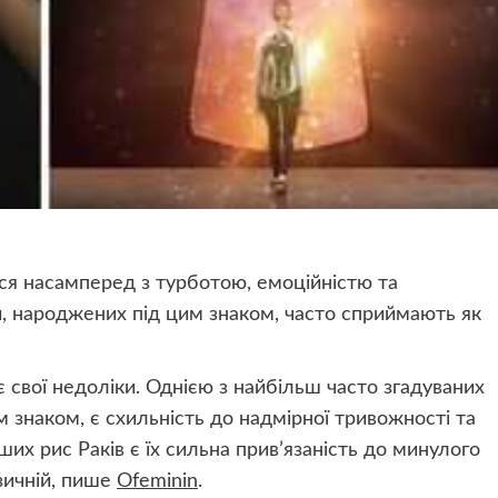
ться насамперед з турботою, емоційністю та
й, народжених під цим знаком, часто сприймають як
 є свої недоліки. Однією з найбільш часто згадуваних
 знаком, є схильність до надмірної тривожності та
ших рис Раків є їх сильна прив’язаність до минулого
ізичній, пише
Оfeminin
.