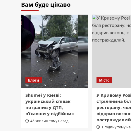
Вам буде цікаво
Блоги
Місто
Shumei у Києві:
У Кривому Роз
український співак
стрілянина бі
потрапив у ДТП,
ресторану: чол
в’їхавши у відбійник
відкрив вогонь
постраждалий
45 хвилин тому назад
1 годину тому н