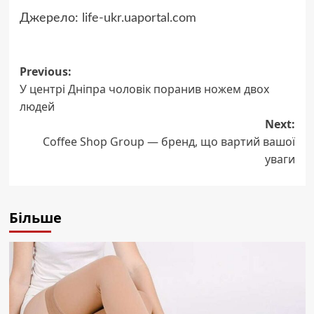
Джерело:
life-ukr.uaportal.com
Post
Previous:
У центрі Дніпра чоловік поранив ножем двох
navigation
людей
Next:
Coffee Shop Group — бренд, що вартий вашої
уваги
Більше