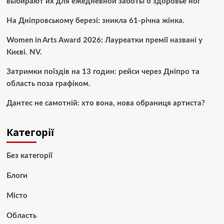
выбирают их для ежедневной заботы о здоровье ног
На Дніпровському березі: зникла 61-річна жінка.
Women in Arts Award 2026: Лауреатки премії названі у
Києві. NV.
Затримки поїздів на 13 годин: рейси через Дніпро та
область поза графіком.
Дантес не самотній: хто вона, нова обраниця артиста?
Категорії
Без категорії
Блоги
Місто
Область