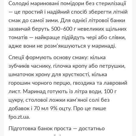
Солодкі мариновані помідори без стерилізації
— це простий і надійний спосіб зберегти літній
смак до самої зими. Для однієї літрової банки
зазвичай беруть 500–600 г невеликих щільних
томатів — найкраще підійдуть чері або слівки,
адже вони не розм’якшуються у маринаді.
Cпеції формують основу смаку: кілька
зубчиків часнику, гілочка кропу або петрушки,
шматочок хрону для хрусткості, кілька
горошин чорного перцю, гвоздика та лавровий
лист. Маринад готують із літра води, 100 г
цукру, столової ложки кам’яної солі без
добавок і 70 мл 9% оцту. Про це пише
fpo.zt.ua.
Підготовка банок проста — достатньо