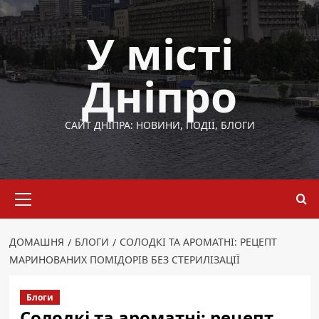
Перейти
до
У місті
вмісту
Дніпро
САЙТ ДНІПРА: НОВИНИ, ПОДІЇ, БЛОГИ
Основне
меню
ДОМАШНЯ
БЛОГИ
СОЛОДКІ ТА АРОМАТНІ: РЕЦЕПТ
МАРИНОВАНИХ ПОМІДОРІВ БЕЗ СТЕРИЛІЗАЦІЇ
Блоги
Солодкі та ароматні: рецепт