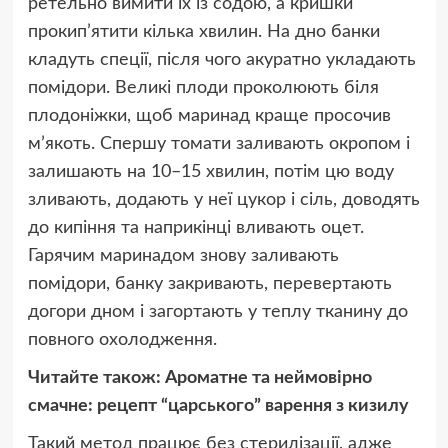
ретельно вимити їх із содою, а кришки
прокип’ятити кілька хвилин. На дно банки
кладуть спеції, після чого акуратно укладають
помідори. Великі плоди проколюють біля
плодоніжки, щоб маринад краще просочив
м’якоть. Спершу томати заливають окропом і
залишають на 10–15 хвилин, потім цю воду
зливають, додають у неї цукор і сіль, доводять
до кипіння та наприкінці вливають оцет.
Гарячим маринадом знову заливають
помідори, банку закривають, перевертають
догори дном і загортають у теплу тканину до
повного охолодження.
Читайте також:
Ароматне та неймовірно
смачне: рецепт “царського” варення з кизилу
Такий метод працює без стерилізації, адже