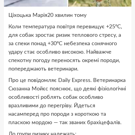
Ціхоцька Марія20 хвилин тому
Коли температура повітря перевищує +25°C,
для собак зростає ризик теплового стресу, а
за спеки понад +30°C небезпека сонячного
удару стає особливо високою. Найважче
спекотну погоду переносять окремі породи,
попереджають ветеринари.
Про це повідомляє Daily Express. Ветеринарка
Сюзанна Мойєс пояснює, що деякі фізіологічні
особливості роблять собак особливо
вразливими до перегріву. Йдеться
насамперед про породи з короткою та
пласкою мордою — так званих брахіцефалів.
До групи ризику належать: