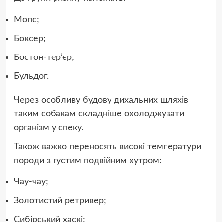
Мопс;
Боксер;
Бостон-тер’єр;
Бульдог.
Через особливу будову дихальних шляхів
таким собакам складніше охолоджувати
організм у спеку.
Також важко переносять високі температури
породи з густим подвійним хутром:
Чау-чау;
Золотистий ретривер;
Сибірський хаскі;