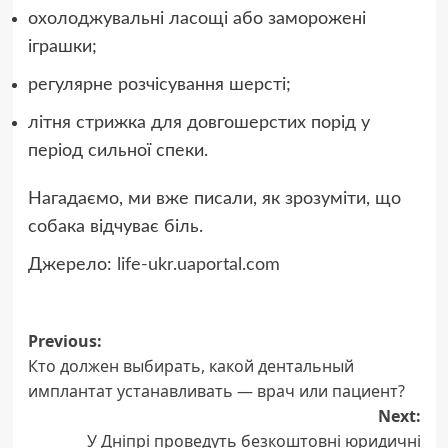
охолоджувальні ласощі або заморожені
іграшки;
регулярне розчісування шерсті;
літня стрижка для довгошерстих порід у
період сильної спеки.
Нагадаємо, ми вже писали, як зрозуміти, що
собака відчуває біль.
Джерело:
life-ukr.uaportal.com
Post
Previous:
Кто должен выбирать, какой дентальный
navigation
имплантат устанавливать — врач или пациент?
Next:
У Дніпрі проведуть безкоштовні юридичні