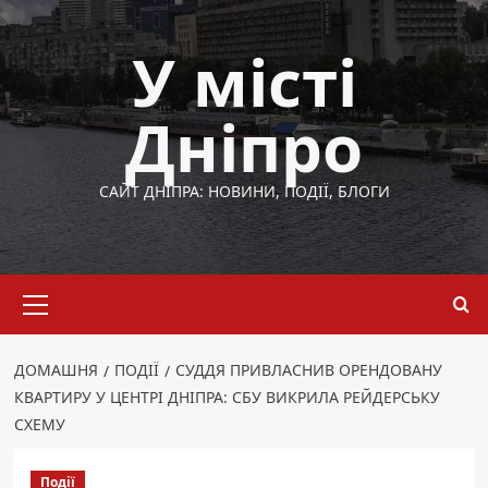
Перейти
до
У місті
вмісту
Дніпро
САЙТ ДНІПРА: НОВИНИ, ПОДІЇ, БЛОГИ
Основне
меню
ДОМАШНЯ
ПОДІЇ
СУДДЯ ПРИВЛАСНИВ ОРЕНДОВАНУ
КВАРТИРУ У ЦЕНТРІ ДНІПРА: СБУ ВИКРИЛА РЕЙДЕРСЬКУ
СХЕМУ
Події