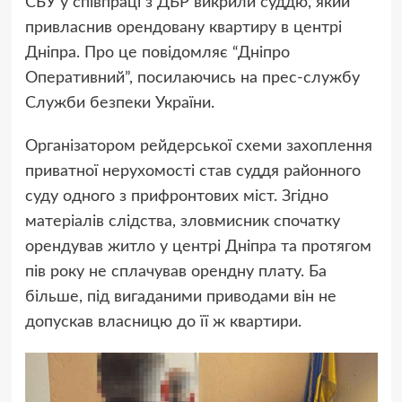
СБУ у співпраці з ДБР викрили суддю, який
привласнив орендовану квартиру в центрі
Дніпра. Про це повідомляє “Дніпро
Оперативний”, посилаючись на прес-службу
Служби безпеки України.
Організатором рейдерської схеми захоплення
приватної нерухомості став суддя районного
суду одного з прифронтових міст. Згідно
матеріалів слідства, зловмисник спочатку
орендував житло у центрі Дніпра та протягом
пів року не сплачував орендну плату. Ба
більше, під вигаданими приводами він не
допускав власницю до її ж квартири.