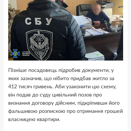
Пізніше посадовець підробив документи, у
яких зазначив, що нібито придбав житло за
412 тисяч гривень. Аби узаконити цю схему,
він подав до суду цивільний позов про
визнання договору дійсним, підкріпивши його
фальшивою розпискою про отримання грошей
власницею квартири.