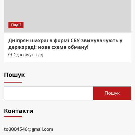
Події
Дніпрян шахраї в формі СБУ звинувачують у
держзраді: нова схема обману!
2 дні тому назад
Пошук
Пошук
Контакти
to3004546@gmail.com