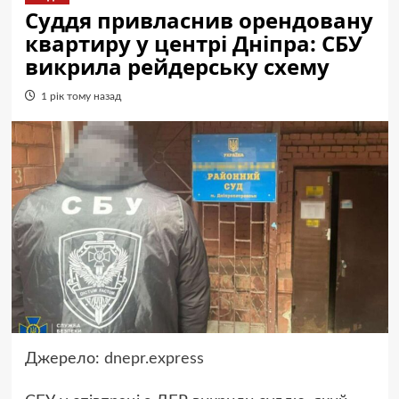
Суддя привласнив орендовану
квартиру у центрі Дніпра: СБУ
викрила рейдерську схему
1 рік тому назад
Джерело:
dnepr.express