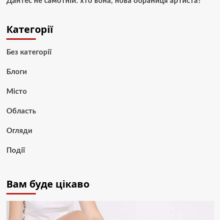
Дантес не самотній: хто вона, нова обраниця артиста?
Категорії
Без категорії
Блоги
Місто
Область
Огляди
Події
Вам буде цікаво