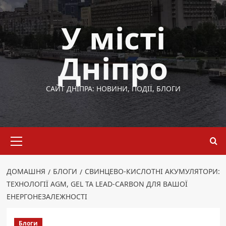
Перейти
до
У місті
вмісту
Дніпро
САЙТ ДНІПРА: НОВИНИ, ПОДІЇ, БЛОГИ
Основне
меню
ДОМАШНЯ
БЛОГИ
СВИНЦЕВО-КИСЛОТНІ АКУМУЛЯТОРИ:
ТЕХНОЛОГІЇ AGM, GEL ТА LEAD-CARBON ДЛЯ ВАШОЇ
ЕНЕРГОНЕЗАЛЕЖНОСТІ
Блоги