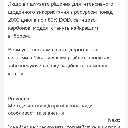
Якщо ви шукаєте рішення для інтенсивного
щоденного використання з ресурсом понад
2000 циклів при 80% DOD, свинцево-
карбонові моделі стануть найкращим
вибором.
Вони успішно замінюють дорогі літієві
системи в багатьох комерційних проектах,
забезпечуючи високу надійність за менші
кошти.
Post
Previous:
Методи вентиляції приміщення: види,
navigation
особливості та значення
Next:
Їх найлегше дресирувати: топ найслухніших порід