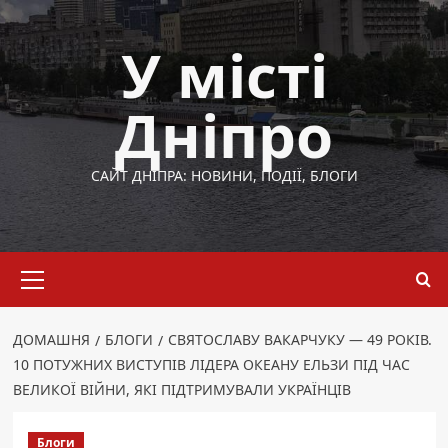
Перейти
до
У місті
вмісту
Дніпро
САЙТ ДНІПРА: НОВИНИ, ПОДІЇ, БЛОГИ
Основне
меню
ДОМАШНЯ
БЛОГИ
СВЯТОСЛАВУ ВАКАРЧУКУ — 49 РОКІВ.
10 ПОТУЖНИХ ВИСТУПІВ ЛІДЕРА ОКЕАНУ ЕЛЬЗИ ПІД ЧАС
ВЕЛИКОЇ ВІЙНИ, ЯКІ ПІДТРИМУВАЛИ УКРАЇНЦІВ
Блоги