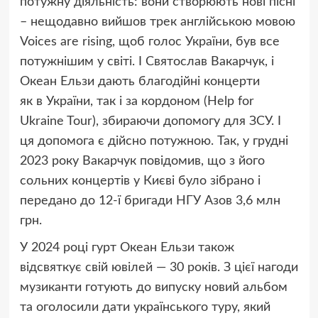
потужну діяльність: вони створюють нові пісні
– нещодавно вийшов трек англійською мовою
Voices are rising, щоб голос України, був все
потужнішим у світі. І Святослав Вакарчук, і
Океан Ельзи дають благодійні концерти
як в України, так і за кордоном
(
Help for
Ukraine Tour), збираючи допомогу для ЗСУ. І
ця допомога є дійсно потужною. Так, у грудні
2023 року Вакарчук повідомив, що з його
сольних концертів у Києві було зібрано і
передано до 12-ї бригади НГУ Азов 3,6 млн
грн.
У 2024 році гурт Океан Ельзи також
відсвяткує свій ювілей — 30 років. З цієї нагоди
музиканти готують до випуску новий альбом
та оголосили дати українського туру, який