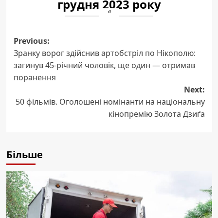
грудня 2023 року
Post
Previous:
Зранку ворог здійснив артобстріл по Нікополю:
navigation
загинув 45-річний чоловік, ще один — отримав
поранення
Next:
50 фільмів. Оголошені номінанти на національну
кінопремію Золота Дзиґа
Більше