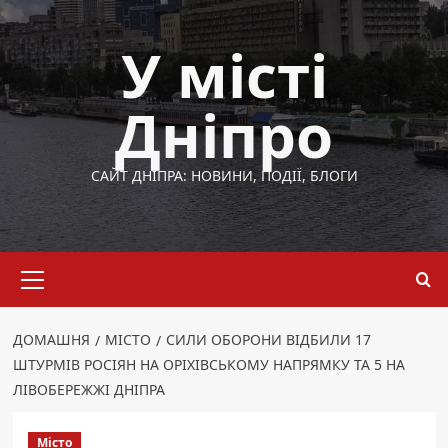
Перейти
до
У місті
вмісту
Дніпро
САЙТ ДНІПРА: НОВИНИ, ПОДІЇ, БЛОГИ
Основне
меню
ДОМАШНЯ
МІСТО
СИЛИ ОБОРОНИ ВІДБИЛИ 17
ШТУРМІВ РОСІЯН НА ОРІХІВСЬКОМУ НАПРЯМКУ ТА 5 НА
ЛІВОБЕРЕЖЖІ ДНІПРА
Місто