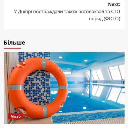
Next:
У Дніпрі постраждали також автовокзал та СТО
поряд (ФОТО)
Більше
Місто