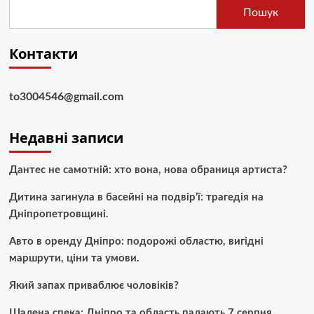
Пошук
Контакти
to3004546@gmail.com
Недавні записи
Дантес не самотній: хто вона, нова обраниця артиста?
Дитина загинула в басейні на подвір’ї: трагедія на
Дніпропетровщині.
Авто в оренду Дніпро: подорожі областю, вигідні
маршрути, ціни та умови.
Який запах приваблює чоловіків?
Шалена спека: Дніпро та область палають 7 серпня.