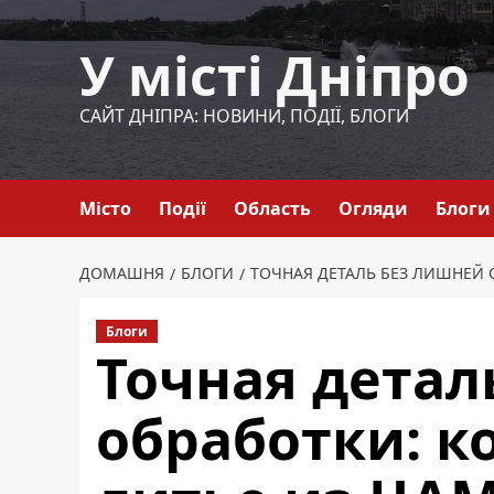
Перейти
до
У місті Дніпро
вмісту
САЙТ ДНІПРА: НОВИНИ, ПОДІЇ, БЛОГИ
Місто
Події
Область
Огляди
Блоги
ДОМАШНЯ
БЛОГИ
ТОЧНАЯ ДЕТАЛЬ БЕЗ ЛИШНЕЙ 
Блоги
Точная детал
обработки: к