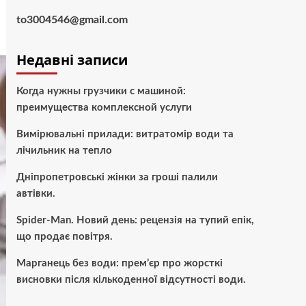
to3004546@gmail.com
Недавні записи
Когда нужны грузчики с машиной:
преимущества комплексной услуги
Вимірювальні прилади: витратомір води та
лічильник на тепло
Дніпропетровські жінки за гроші палили
автівки.
Spider-Man. Новий день: рецензія на тупий епік,
що продає повітря.
Марганець без води: прем’єр про жорсткі
висновки після кількоденної відсутності води.