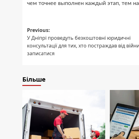
чем точнее выполнен каждый этап, тем на
Post
Previous:
У Дніпрі проведуть безкоштовні юридичні
navigation
консультації для тих, хто постраждав від війни
записатися
Більше