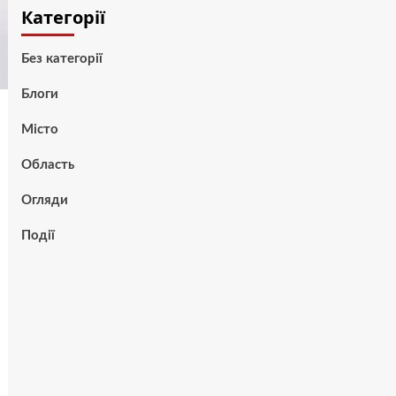
Категорії
Без категорії
Блоги
Місто
Область
Огляди
Події