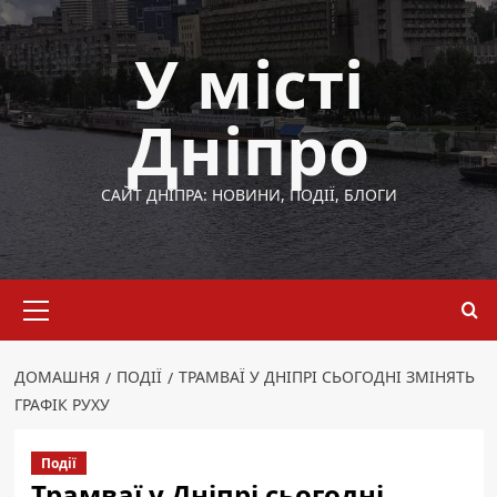
Перейти
до
У місті
вмісту
Дніпро
САЙТ ДНІПРА: НОВИНИ, ПОДІЇ, БЛОГИ
Основне
меню
ДОМАШНЯ
ПОДІЇ
ТРАМВАЇ У ДНІПРІ СЬОГОДНІ ЗМІНЯТЬ
ГРАФІК РУХУ
Події
Трамваї у Дніпрі сьогодні