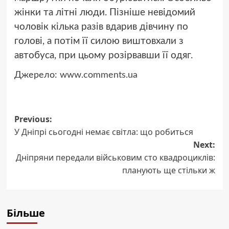
жінки та літні люди. Пізніше невідомий
чоловік кілька разів вдарив дівчину по
голові, а потім її силою виштовхали з
автобуса, при цьому розірвавши її одяг.
Джерело:
www.comments.ua
Post
Previous:
У Дніпрі сьогодні немає світла: що робиться
navigation
Next:
Дніпряни передали військовим сто квадроциклів:
планують ще стільки ж
Більше