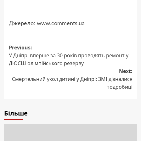
Джерело:
www.comments.ua
Post
Previous:
У Дніпрі вперше за 30 років проводять ремонт у
navigation
ДЮСШ олімпійського резерву
Next:
Смертельний укол дитині у Дніпрі: ЗМІ дізналися
подробиці
Більше