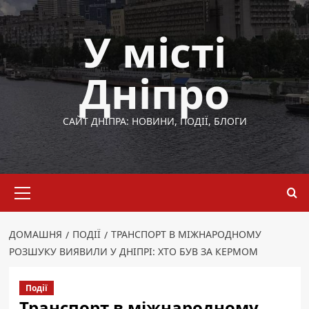
Перейти
до
У місті
вмісту
Дніпро
САЙТ ДНІПРА: НОВИНИ, ПОДІЇ, БЛОГИ
Основне
меню
ДОМАШНЯ
ПОДІЇ
ТРАНСПОРТ В МІЖНАРОДНОМУ
РОЗШУКУ ВИЯВИЛИ У ДНІПРІ: ХТО БУВ ЗА КЕРМОМ
Події
Транспорт в міжнародному