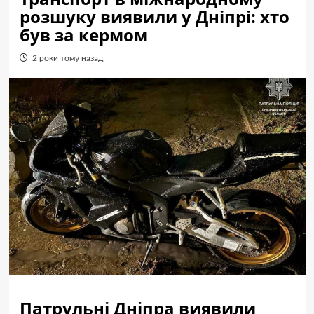
розшуку виявили у Дніпрі: хто
був за кермом
2 роки тому назад
Патрульні Дніпра виявили