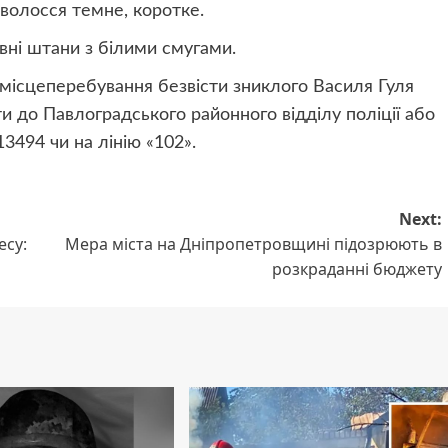
 волосся темне, коротке.
вні штани з білими смугами.
місцеперебування безвісти зниклого Василя Гуля
 до Павлоградського районного відділу поліції або
494 чи на лінію «102».
Next:
есу:
Мера міста на Дніпропетровщині підозрюють в
розкраданні бюджету