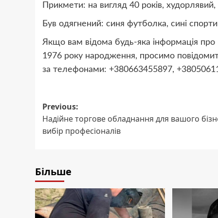
Прикмети: на вигляд 40 років, худорлявий,
Був одягнений: синя футболка, сині спорти
Якщо вам відома будь-яка інформація про 
1976 року народження, просимо повідомити
за телефонами: +380663455897, +380506113
Post
Previous:
Надійне торгове обладнання для вашого бізн
navigation
вибір професіоналів
Більше