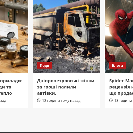
Події
Блоги
 прилади:
Дніпропетровські жінки
Spider-Ma
ди та
за гроші палили
рецензія 
тепло
автівки.
що продає
азад
12 години тому назад
13 години