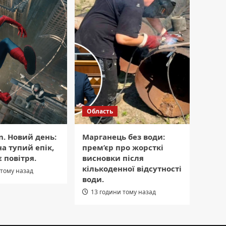
Область
n. Новий день:
Марганець без води:
на тупий епік,
прем’єр про жорсткі
 повітря.
висновки після
кількоденної відсутності
 тому назад
води.
13 години тому назад