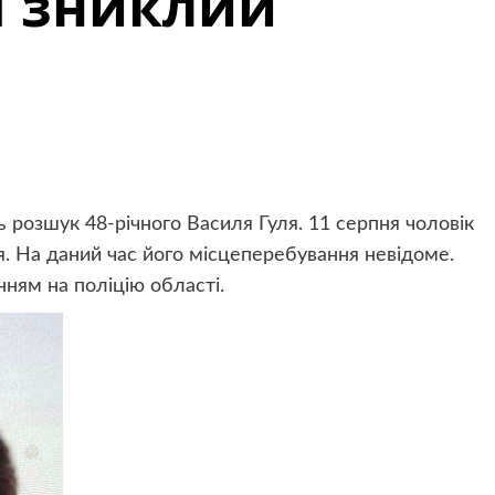
я зниклий
розшук 48-річного Василя Гуля. 11 серпня чоловік
я. На даний час його місцеперебування невідоме.
нням на поліцію області.