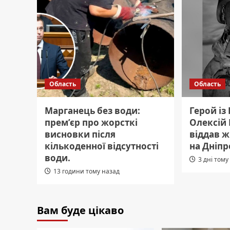
Область
Область
Марганець без води:
Герой із
прем’єр про жорсткі
Олексій
висновки після
віддав ж
кількоденної відсутності
на Дніп
води.
3 дні тому
13 години тому назад
Вам буде цікаво