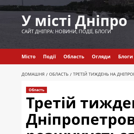
Перейти
до
У місті Дніпро
вмісту
САЙТ ДНІПРА: НОВИНИ, ПОДІЇ, БЛОГИ
Місто
Події
Область
Огляди
Блоги
ДОМАШНЯ
ОБЛАСТЬ
ТРЕТІЙ ТИЖДЕНЬ НА ДНІПР
Область
Третій тижде
Дніпропетро