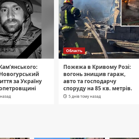
Область
 Кам’янського:
Пожежа в Кривому Розі:
 Новогурський
вогонь знищив гараж,
иття за Україну
авто та господарчу
ропетровщині
споруду на 85 кв. метрів.
 назад
5 днів тому назад