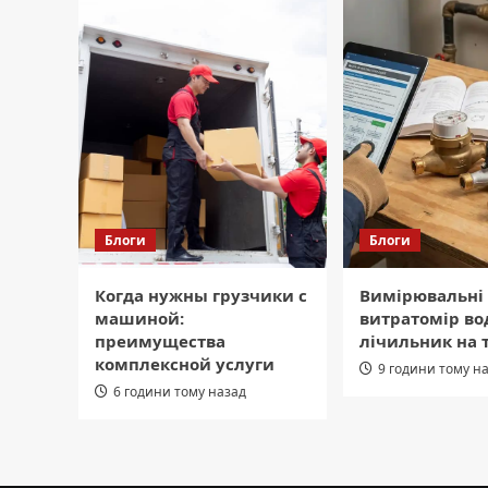
Блоги
Блоги
Когда нужны грузчики с
Вимірювальні
машиной:
витратомір во
преимущества
лічильник на 
комплексной услуги
9 години тому н
6 години тому назад