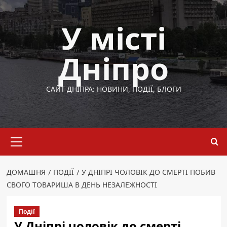
Перейти
до
У місті
вмісту
Дніпро
САЙТ ДНІПРА: НОВИНИ, ПОДІЇ, БЛОГИ
Основне
меню
ДОМАШНЯ
ПОДІЇ
У ДНІПРІ ЧОЛОВІК ДО СМЕРТІ ПОБИВ
СВОГО ТОВАРИША В ДЕНЬ НЕЗАЛЕЖНОСТІ
Події
У Дніпрі чоловік до смерті