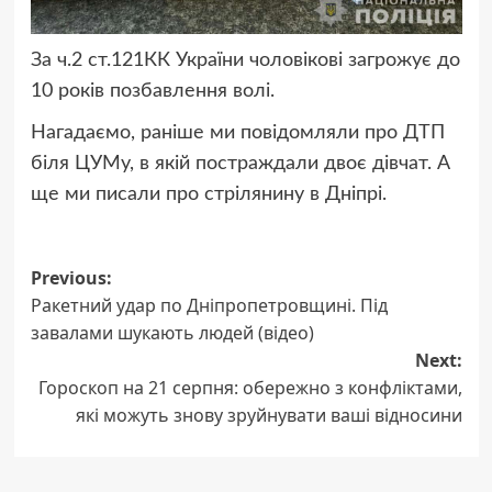
За ч.2 ст.121КК України чоловікові загрожує до
10 років позбавлення волі.
Нагадаємо, раніше ми повідомляли про ДТП
біля ЦУМу, в якій постраждали двоє дівчат. А
ще ми писали про стрілянину в Дніпрі.
Post
Previous:
Ракетний удар по Дніпропетровщині. Під
navigation
завалами шукають людей (відео)
Next:
Гороскоп на 21 серпня: обережно з конфліктами,
які можуть знову зруйнувати ваші відносини