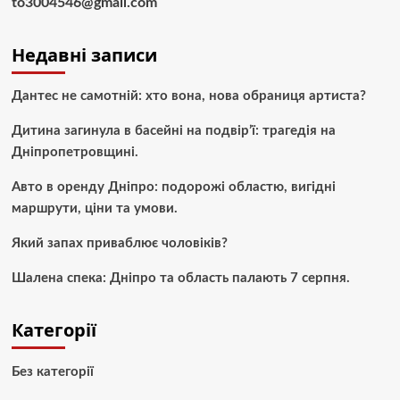
to3004546@gmail.com
Недавні записи
Дантес не самотній: хто вона, нова обраниця артиста?
Дитина загинула в басейні на подвір’ї: трагедія на
Дніпропетровщині.
Авто в оренду Дніпро: подорожі областю, вигідні
маршрути, ціни та умови.
Який запах приваблює чоловіків?
Шалена спека: Дніпро та область палають 7 серпня.
Категорії
Без категорії