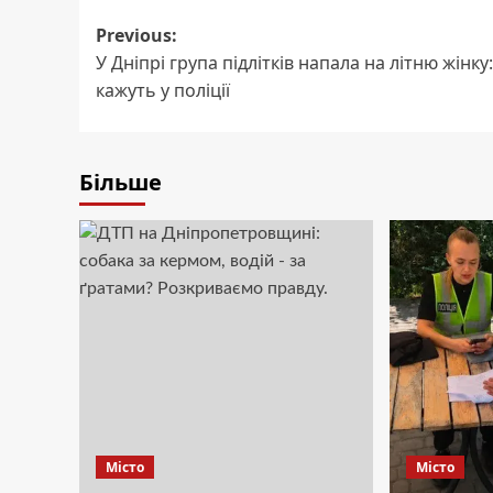
Post
Previous:
У Дніпрі група підлітків напала на літню жінку
navigation
кажуть у поліції
Більше
Місто
Місто