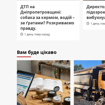
ДТП на
Директор
Дніпропетровщині:
підозрою
собака за кермом, водій –
вибухну
за ґратами? Розкриваємо
1 день то
правду.
1 день тому назад
Вам буде цікаво