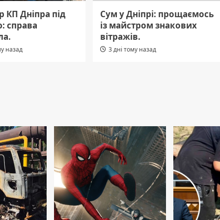
 КП Дніпра під
Сум у Дніпрі: прощаємось
: справа
із майстром знакових
ла.
вітражів.
му назад
3 дні тому назад