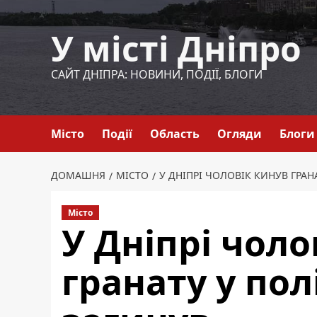
Перейти
до
У місті Дніпро
вмісту
САЙТ ДНІПРА: НОВИНИ, ПОДІЇ, БЛОГИ
Місто
Події
Область
Огляди
Блоги
ДОМАШНЯ
МІСТО
У ДНІПРІ ЧОЛОВІК КИНУВ ГРАН
Місто
У Дніпрі чоло
гранату у пол