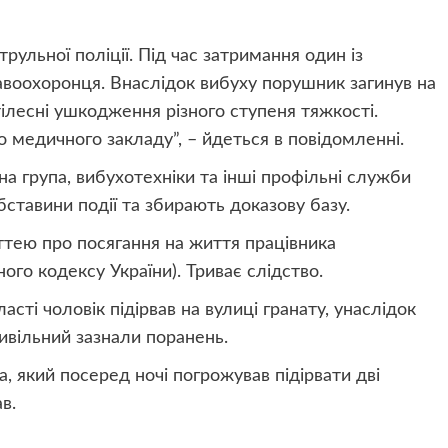
рульної поліції. Під час затримання один із
равоохоронця. Внаслідок вибуху порушник загинув на
ілесні ушкодження різного ступеня тяжкості.
 медичного закладу”, – йдеться в повідомленні.
а група, вибухотехніки та інші профільні служби
бставини події та збирають доказову базу.
ттею про посягання на життя працівника
ого кодексу України). Триває слідство.
асті чоловік підірвав на вулиці гранату, унаслідок
цивільний зазнали поранень.
а, який посеред ночі погрожував підірвати дві
в.