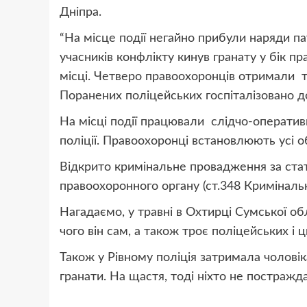
Дніпра.
“На місце події негайно прибули наряди пат
учасників конфлікту кинув гранату у бік п
місці. Четверо правоохоронців отримали т
Поранених поліцейських госпіталізовано до
На місці події працювали слідчо-оперативн
поліції. Правоохоронці встановлюють усі о
Відкрито кримінальне провадження за ста
правоохоронного органу (ст.348 Кримінальн
Нагадаємо, у травні в Охтирці Сумської обл
чого він сам, а також троє поліцейських і 
Також у Рівному поліція затримала чоловік
гранати. На щастя, тоді ніхто не постражда