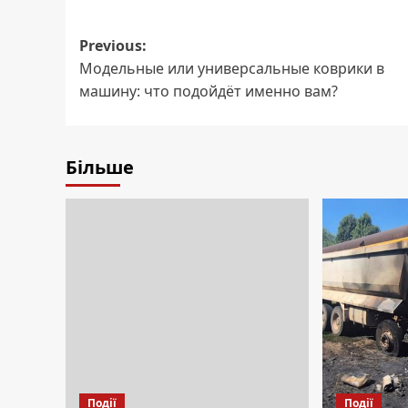
Post
Previous:
Модельные или универсальные коврики в
navigation
машину: что подойдёт именно вам?
Більше
Події
Події