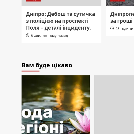
Дніпро: Дебош та сутичка
Дніпроп
з поліцією на проспекті
за гроші
Поля – деталі інциденту.
23 години
6 хвилин тому назад
Вам буде цікаво