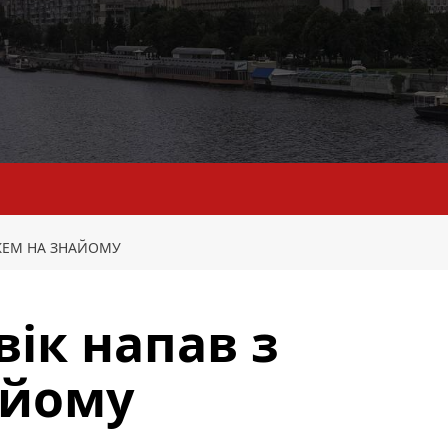
ОЖЕМ НА ЗНАЙОМУ
вік напав з
айому