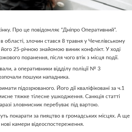
інку. Про це повідомляє “Дніпро Оперативний”.
в області, злочин стався 8 травня у Чечелівському
 його 25-річною знайомою виник конфлікт. У ході
ожового поранення, після чого втік з місця події.
али, а оперативники відділу поліції № 3
розпочали пошуки нападника.
ати підозрюваного. Його дії кваліфіковані за ч.1
мисне тяжке тілесне ушкодження. Санкція статті
Наразі зловмисник перебуває під вартою.
уть покарати за пияцтво в громадських місцях. А ще
я нові камери відеоспостереження.