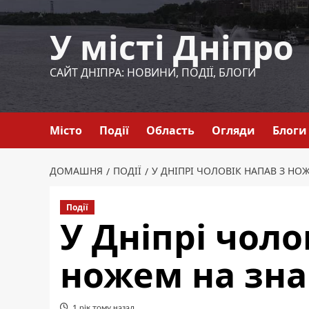
Перейти
до
У місті Дніпро
вмісту
САЙТ ДНІПРА: НОВИНИ, ПОДІЇ, БЛОГИ
Місто
Події
Область
Огляди
Блоги
ДОМАШНЯ
ПОДІЇ
У ДНІПРІ ЧОЛОВІК НАПАВ З Н
Події
У Дніпрі чоло
ножем на зн
1 рік тому назад