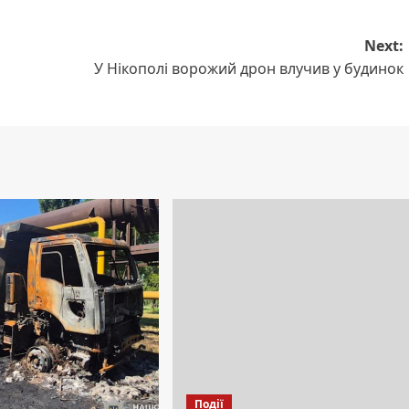
Next:
У Нікополі ворожий дрон влучив у будинок
Події