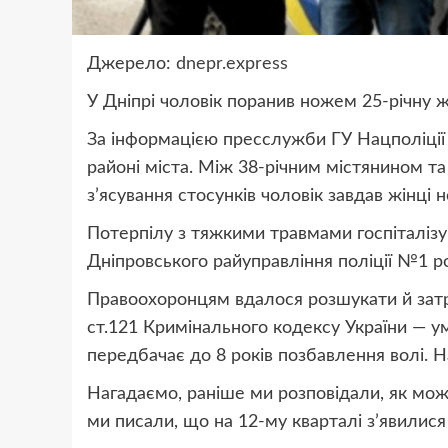
Джерело:
dnepr.express
У Дніпрі чоловік поранив ножем 25-річну ж
За інформацією пресслужби ГУ Нацполіції 
районі міста. Між 38-річним містянином та
з’ясування стосунків чоловік завдав жінці н
Потерпілу з тяжкими травмами госпіталізув
Дніпровського райуправління поліції №1 
Правоохоронцям вдалося розшукати й затрим
ст.121 Кримінального кодексу України — у
передбачає до 8 років позбавлення волі. 
Нагадаємо, раніше ми розповідали, як мож
ми писали, що на 12-му кварталі з’явилис