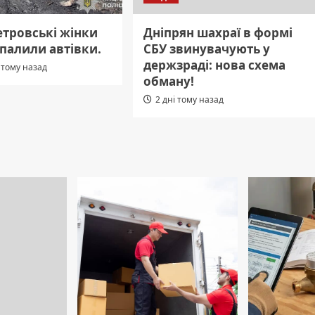
етровські жінки
Дніпрян шахраї в формі
 палили автівки.
СБУ звинувачують у
держзраді: нова схема
 тому назад
обману!
2 дні тому назад