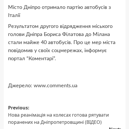
Місто Дніпро отримало партію автобусів з
Італії
Результатом другого відрядження м
іського
голови Дніпра Бориса Філатова
до Мілана
стали майже 40 автобусі
в. Про це мер міста
повідомив у своїх соцмережах, інформує
портал “Коментарі”.
Джерело:
www.comments.ua
Post
Previous:
Нова реанімація на колесах готова рятувати
navigation
поранених на Дніпропетровщині (ВІДЕО)