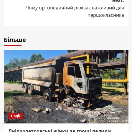
Next:
Чому ортопедичний рюкзак важливий для
першокласника
Більше
Події
Дніпропетровські жінки за гроші палили