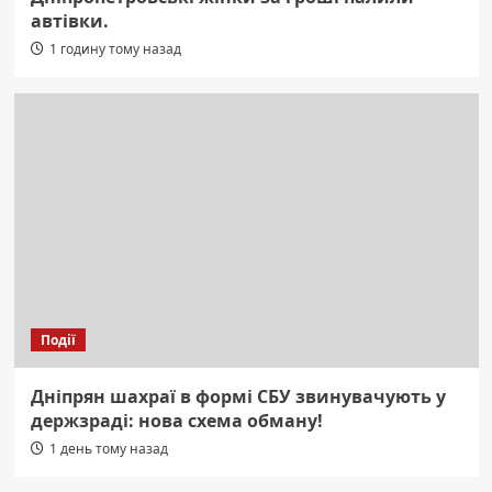
автівки.
1 годину тому назад
Події
Дніпрян шахраї в формі СБУ звинувачують у
держзраді: нова схема обману!
1 день тому назад